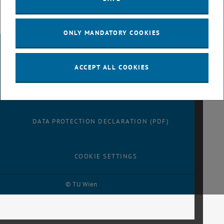
ONLY MANDATORY COOKIES
LEGAL NOTICE
ACCEPT ALL COOKIES
ACCESSIBILITY DECLARATION
DATA PROTECTION DECLARATION (PDF)
COOKIE SETTINGS
© TU Wien
# 116210