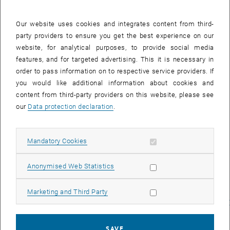
Der Kontaktraum im 6. Obergeschoß in der
Our website uses cookies and integrates content from third-
Gußhausstraße 25 – 27 wurde komplett renoviert und
party providers to ensure you get the best experience on our
erhielt neben einer Sanierung der Oberflächen (Boden,
website, for analytical purposes, to provide social media
Wände) eine Teeküche und eine moderne Medientechnik.
features, and for targeted advertising. This it is necessary in
Die Dachterrassenfläche wurde ebenfalls instand gesetzt
order to pass information on to respective service providers. If
und mit wetterfesten Pausenmöbeln ausgestattet.
you would like additional information about cookies and
content from third-party providers on this website, please see
Der neue Kontaktraum bietet Platz für 90 Personen und ist
our
Data protection declaration
.
als Lehr- aber auch Veranstaltungsraum buchbar.
Allow mandatory cookies
Mandatory Cookies
Webtipps:
TU UniverCity: <link http:
www.univercity2015.at>
www.univercity2015.at
Allow statistic cookies
Anonymised Web Statistics
TU-Veranstaltungsmanagement: <link http:
www.gut.tuwien.ac.at
Allow marketing cookies
Marketing and Third Party
veranstaltungsmanagement>
www.gut.tuwien.ac.at/veranstaltungsm
SAVE