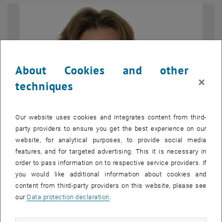
About Cookies and other
×
techniques
Our website uses cookies and integrates content from third-
party providers to ensure you get the best experience on our
website, for analytical purposes, to provide social media
Enlarg
features, and for targeted advertising. This it is necessary in
© Matthias Heisler | WIT Projekt TU Wien
order to pass information on to respective service providers. If
Prof. Ulrike Diebold
you would like additional information about cookies and
Prof. Ulrike Diebold
content from third-party providers on this website, please see
Prof. Ulrike Diebold
our
Data protection declaration
.
Die Deutsche Akademie der Naturforscher Leopoldina ist die älteste