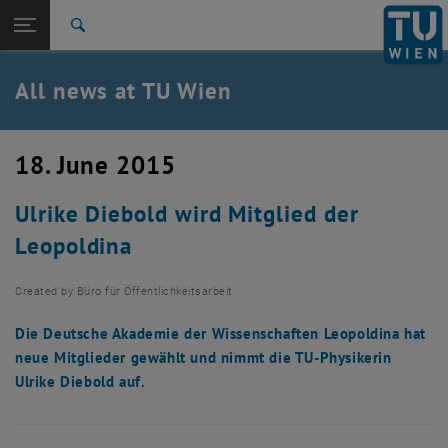
Studies
Open page navigation
DE
TU Login
Research
Search
International
Quicklinks
All news at TU Wien
Toggle quicklinks menu
Career
Top menu level
all news
18. June 2015
Back to:
TU Wien Homepage
Back: list subpages of parent page TU Wien Homepage
Ulrike Diebold wird Mitglied der
Overview
Leopoldina
Created by
Büro für Öffentlichkeitsarbeit
Die Deutsche Akademie der Wissenschaften Leopoldina hat
neue Mitglieder gewählt und nimmt die TU-Physikerin
Ulrike Diebold auf.