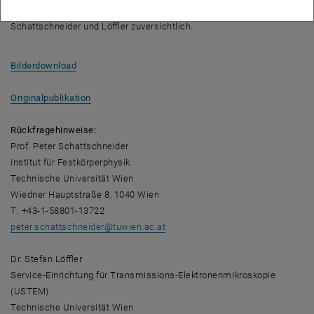
Materialien könne diese Methode eine große Hilfe sein“, sind
Schattschneider und Löffler zuversichtlich.
, opens an external URL in a new window
Bilderdownload
, opens an external URL in a new window
Originalpublikation
Rückfragehinweise:
Prof. Peter Schattschneider
Institut für Festkörperphysik
Technische Universität Wien
Wiedner Hauptstraße 8, 1040 Wien
T: +43-1-58801-13722
peter.schattschneider
@
tuwien.ac.at
Dr. Stefan Löffler
Service-Einrichtung für Transmissions-Elektronenmikroskopie
(USTEM)
Technische Universität Wien