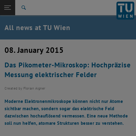
Studies
Open page navigation
DE
TU Login
Research
Search
International
Quicklinks
All news at TU Wien
Toggle quicklinks menu
Career
Top menu level
all news
08. January 2015
Back to:
TU Wien Homepage
Back: list subpages of parent page TU Wien Homepage
Das Pikometer-Mikroskop: Hochpräzise
Overview
Messung elektrischer Felder
Created by
Florian Aigner
Moderne Elektronenmikroskope können nicht nur Atome
sichtbar machen, sondern sogar das elektrische Feld
dazwischen hochauflösend vermessen. Eine neue Methode
soll nun helfen, atomare Strukturen besser zu verstehen.