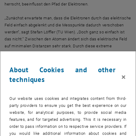
herrscht, beeinflusst den Pfad der Elektronen.
„Zunächst erwartete man, dass die Elektronen durch das elektrische
Feld einfach abgelenkt und die Messpunkte dadurch verschoben
werden“, sagt Stefan Löffler (TU Wien). „Doch ganz so einfach ist
das nicht.“ Zwischen den Atomen ändert sich das elektrische Feld
auf minimalen Distanzen sehr stark. Durch diese extreme
Ungleichförmigkeit des Feldes wird der Elektronenstrahl nicht nur
abgelenkt, wie das mit dem Elektronenstrahl in einem
Röhrenmonitor geschieht, sondern auf kompliziertere Weise gestört.
About Cookies and other
×
techniques
Die experimentellen Untersuchungen wurden in Antwerpen (Belgien)
durchgeführt. Der Elektronenstrahl wurde auf verschiedene Stellen
eines Strontiumtitanat-Kristalls geschossen. Der Strahl durchdrang
Our website uses cookies and integrates content from third-
den Kristall und wurde auf der anderen Seite von einem Detektor
party providers to ensure you get the best experience on our
aufgezeichnet.
website, for analytical purposes, to provide social media
features, and for targeted advertising. This it is necessary in
Aus dem Elektronenbild das elektrische Feld berechnen
order to pass information on to respective service providers. If
Ohne Kristall würde man auf dem Detektor eine gleichmäßige runde
you would like additional information about cookies and