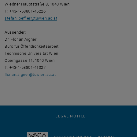
Wiedner Hauptstraße 8, 1040 Wien
T: +43-1-58801-45226
stefan.loeffler
@
tuwien.ac.at
Aussender:
Dr. Florian Aigner
Büro für Öffentlichkeitsarbeit
Technische Universität Wien
Operngasse 11, 1040 Wien
T: +43-1-58801-41027
florian.aigner
@
tuwien.ac.at
LEGAL NOTICE