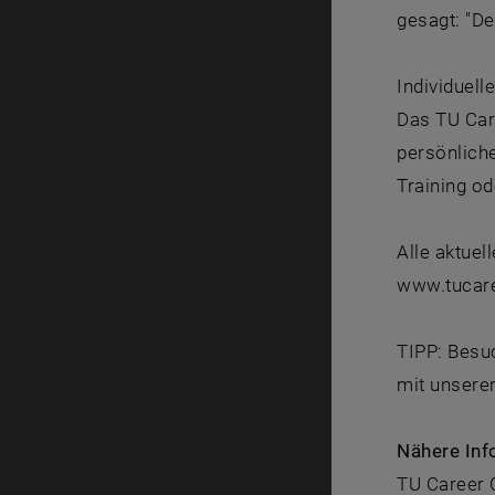
gesagt: "De
Individuell
Das TU Care
persönlich
Training o
Alle aktuel
www.tucar
TIPP: Besu
mit unsere
Nähere Inf
TU Career 