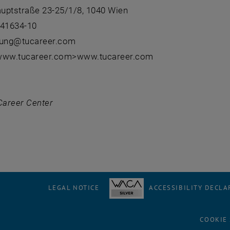
uptstraße 23-25/1/8, 1040 Wien
041634-10
atung@tucareer.com
: www.tucareer.com>www.tucareer.com
Career Center
LEGAL NOTICE
ACCESSIBILITY DECLA
COOKIE