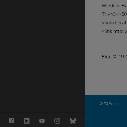
Wiedner Ha
T: +43-1-5
<link>ber
<link http
Bild: © TU 
© TU Wien
#
Facebook
LinkedIn
YouTube
Instagram
Bluesky
116210