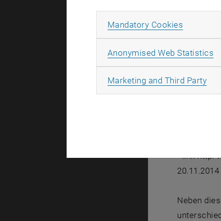
Das
Cross 
Allow ma
Mandatory Cookies
AbsolventI
bei einem 
A
Anonymised Web Statistics
Karrieremög
knüpfen.
All
Marketing and Third Party
<link http:
Interessan
Jahr für Ja
BOKU nicht
<link http:
20.11.2014
Neben diese
unterschie