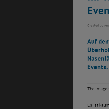
Even
Created by
An
Auf dem
Überhol
Nasenlä
Events.
The images 
Es ist kau