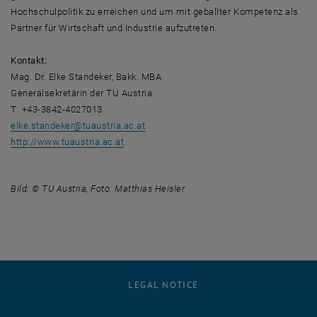
Hochschulpolitik zu erreichen und um mit geballter Kompetenz als
Partner für Wirtschaft und Industrie aufzutreten.
Kontakt:
Mag. Dr. Elke Standeker, Bakk. MBA
Generalsekretärin der TU Austria
T: +43-3842-4027013
elke.standeker
@
tuaustria.ac.at
, opens an external URL in a new window
http://www.tuaustria.ac.at
Bild: © TU Austria, Foto: Matthias Heisler
LEGAL NOTICE