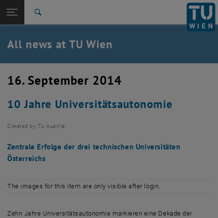
Studies
Open page navigation
DE
TU Login
Research
Search
International
Quicklinks
All news at TU Wien
Toggle quicklinks menu
Career
Top menu level
all news
16. September 2014
Back to:
TU Wien Homepage
Back: list subpages of parent page TU Wien Homepage
10 Jahre Universitätsautonomie
Overview
Created by
TU Austria
Zentrale Erfolge der drei technischen Universitäten
Österreichs
The images for this item are only visible after login.
Zehn Jahre Universitätsautonomie markieren eine Dekade der