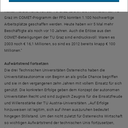
Beteiligungen an K-Zentren oder K-Projekten besonders hervortut.
Rektor Harald Kainz von der TU Graz: „Durch die Aktivitäten der TU
Graz im COMET-Programm der FFG konnten 1.100 hochwertige
Arbeitsplätze geschaffen werden. Heute haben wir 5 Mal mehr
Beschäftigte als noch vor 10 Jahren. Auch die Erlöse aus den
COMET-Beteiligungen der TU Graz sind eindrucksvoll: Waren es
2003 noch € 16,1 Millionen, so sind es 2012 bereits knapp € 100
Millionen.“
Aufwärtstrend fortsetzen
Die drei Technischen Universitäten Österreichs haben die
Universitätsautonomie von Beginn an als große Chance begriffen
und sie in den vergangenen zehn Jahren mit vollem Einsatz für sich
genützt. Die konkreten Erfolge geben dem Konzept der autonomen
Universitäten Recht und sind zugleich Zeugnis für die Einsatzfreude
und Willensstärke der TU Austria-Universitäten. „Auf Erfolge
hinzuweisen ist legitim, sich auf ihnen auszuruhen bedeutet
hingegen Stillstand. Um den nicht zuletzt für Österreichs Wirtschaft
so wichtigen Aufwärtstrend der technischen Unis fortzusetzen,