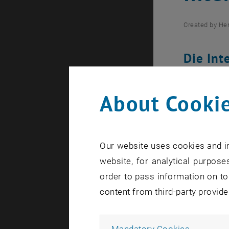
Created by
He
Die Int
Wien st
About Cookie
The images 
Our website uses cookies and in
Die Tagung 
website, for analytical purposes
werden akt
order to pass information on to
zählt insbe
content from third-party provide
Marangoni-
zum Beispie
Allow ma