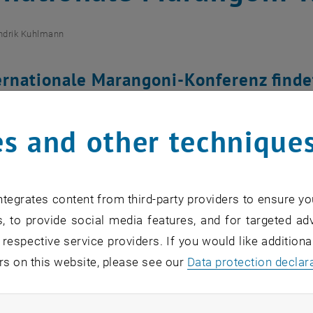
ndrik Kuhlmann
ernationale Marangoni-Konferenz findet
att.
s and other technique
for this item are only visible after login.
tegrates content from third-party providers to ensure yo
ist die siebte Tagung der zweijährig stattfindenen Treffe
, to provide social media features, and for targeted adv
uelle Forschungsfragen aus dem Bereich der Grenzfläche
 respective service providers. If you would like addition
sondere der Marangoni-Effekt, der nach dem italienische
rs on this website, please see our
Data protection declar
Effekt ist die Ursache für Strömungen entlang von Grenz
l zwischen der Luft und einer Flüssigkeit. Der Effekt stab
ndatory cookies