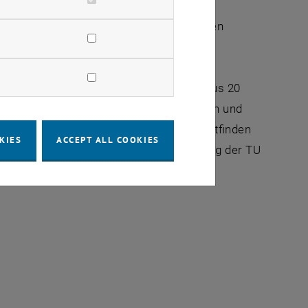
lt der Effekt eine wichtige Rolle in der
hldruckern und in Mikrosystemen, in denen
 internationale WissenschaftlerInnen aus 20
aktuellen experimentellen, theoretischen und
r Tagung, die im Kuppelsaal der TU stattfinden
KIES
ACCEPT ALL COOKIES
r Strömungsmechanik und Wärmeübertragung der TU