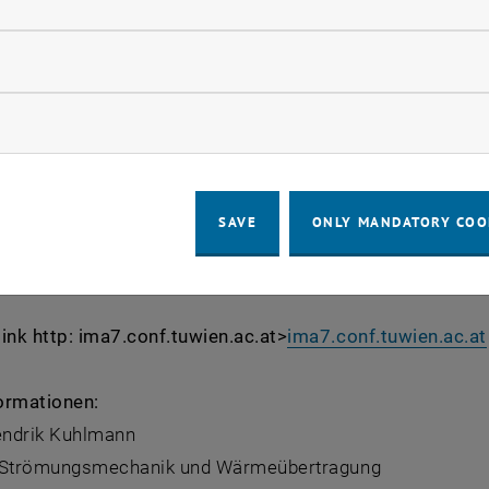
Tränen des Weins" verantwortlich gemacht. Technisch spie
ndustrie, der Schweißtechnik, bei thermischen Tintenstra
llow statistic cookies
üssigkeitsmengen manipuliert werden müssen.
ow marketing cookies
ernationalen Marangoni-Konferenz haben sich mehr als 120
erikas, Asiens und Europas angemeldet, um in Wien ihre 
 Arbeiten auf diesem Gebiet vorzustellen. Die Leitung de
SAVE
ONLY MANDATORY COO
t bei Prof. Hendrik Kuhlmann, Vorstand des Instituts fü
ink http: ima7.conf.tuwien.ac.at>
ima7.conf.tuwien.ac.at
ormationen:
Hendrik Kuhlmann
ür Strömungsmechanik und Wärmeübertragung