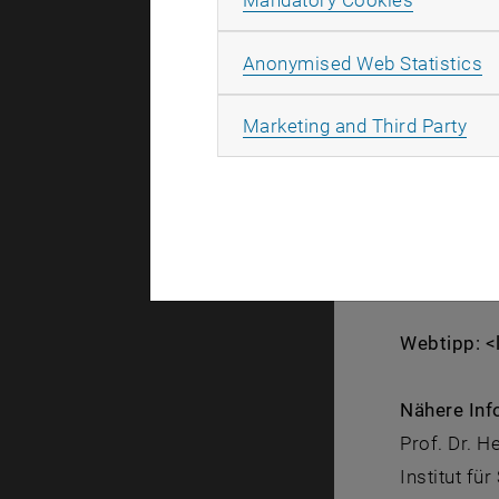
Mandatory Cookies
bekannten "
Halbleiteri
A
Anonymised Web Statistics
kleinste F
All
Marketing and Third Party
Zur 7. Int
Ländern Am
numerischen
wird, lieg
Wien.
Webtipp: <l
Nähere Inf
Prof. Dr. 
Institut f