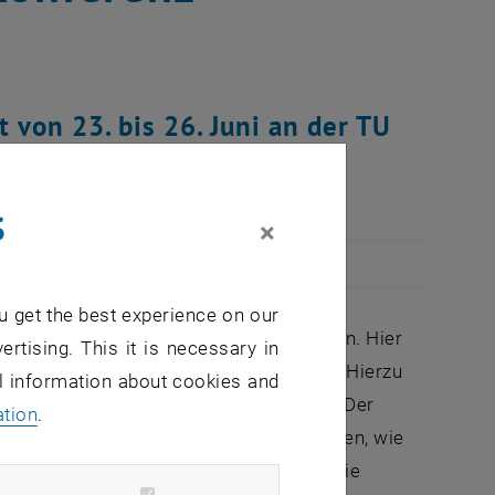
 von 23. bis 26. Juni an der TU
s
×
u get the best experience on our
n der International Marangoni Association. Hier
ertising. This it is necessary in
nphänomene präsentiert und diskutiert. Hierzu
al information about cookies and
n Physiker Carlo Marangoni benannt ist. Der
ation
.
flächen zwischen nichtmischbaren Fluiden, wie
ilisiert Seifenblasen und wird auch für die