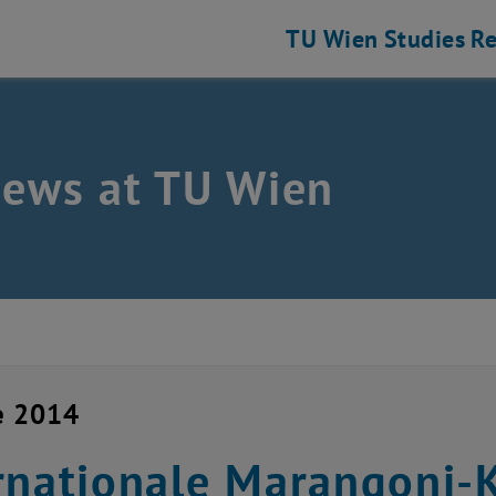
TU Wien
Studies
Re
news at TU Wien
e 2014
rnationale Marangoni-