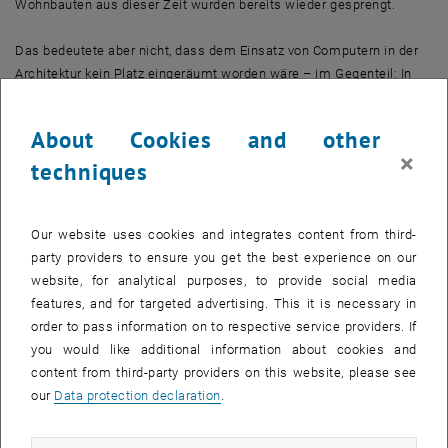
Wohnbauten aus dieser Zeit wurden bereits wieder gesprengt.
Das bedeutete aber nicht, dass dem Einsatz von Computern in der
Architektur kein Platz eingeräumt worden wäre – im Gegenteil: In
der Postmoderne wurden gewagte, freie Formen entworfen, oft
inspiriert von wissenschaftlichen Disziplinen wie der
About Cookies and other
Strömungslehre. Ohne computergestütztes Design wäre das
×
techniques
niemals möglich gewesen.
„Damit sind die Möglichkeiten des Computers aber noch lange nicht
Our website uses cookies and integrates content from third-
ausgeschöpft“, betont Harald Trapp. Er ist davon überzeugt, dass
party providers to ensure you get the best experience on our
man Computer auch verwenden kann, um zwischen Form und
website, for analytical purposes, to provide social media
Funktion zu vermitteln und den Entwurfsprozess selbst zu
features, and for targeted advertising. This it is necessary in
unterstützen. Dafür fehlt bisher allerdings die theoretische
order to pass information on to respective service providers. If
Grundlage. Momentan werden hauptsächlich Programme aus
you would like additional information about cookies and
anderen Disziplinen, von der Physik bis zur Filmindustrie,
content from third-party providers on this website, please see
übernommen, um immer spektakulärere Großskulpturen zu
our
Data protection declaration
.
erzeugen. Der Zusammenhang zwischen Nutzung und
architektonischer Form blieb dabei weitgehend auf der Strecke.