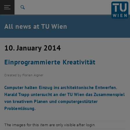
Studies
Open page navigation
DE
TU Login
Research
Search
International
Quicklinks
All news at TU Wien
Toggle quicklinks menu
Career
Top menu level
all news
10. January 2014
Back to:
TU Wien Homepage
Back: list subpages of parent page TU Wien Homepage
Einprogrammierte Kreativität
Overview
Created by
Florian Aigner
Computer halten Einzug ins architektonische Entwerfen.
Harald Trapp untersucht an der TU Wien das Zusammenspiel
von kreativem Planen und computergestützter
Problemlösung.
The images for this item are only visible after login.