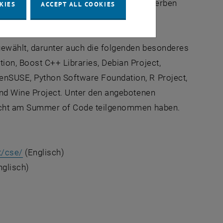
r Welt bis 3. Mai um ein Mitwirken bewerben
KIES
ACCEPT ALL COOKIES
ewählt, darunter auch die folgenden besonderes
on, Boost C++ Libraries, Debian Project,
enSUSE, Python Software Foundation, R Project,
und Wine Project. Unter den angebotenen
 nicht am Summer of Code teilgenommen haben.
t/cse/
(Englisch)
nglisch)