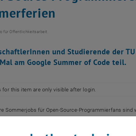
merferien
o für Öffentlichkeitsarbeit
chaftlerInnen und Studierende der T
 Mal am Google Summer of Code teil.
for this item are only visible after login.
e Sommerjobs für Open-Source-Programmierfans sind w
 Studierende auch in diesem Jahr wieder die Möglichkeit
en Source Projekten mitzuarbeiten und dafür eine finanz