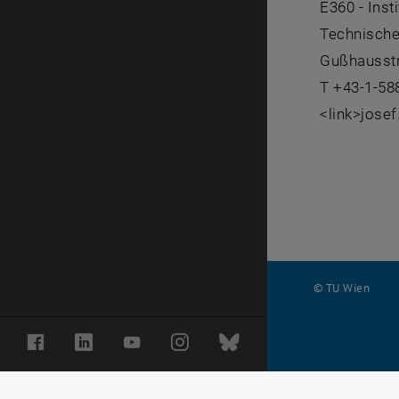
E360 - Inst
Technische
Gußhausstr
T +43-1-58
<link>jose
© TU Wien
#
Facebook
LinkedIn
YouTube
Instagram
Bluesky
116210