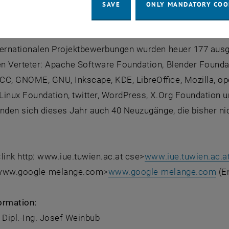
er Forschungsgruppe, wo sich auch Studierende aus alle
SAVE
ONLY MANDATORY COO
ternationalen Projektbewerbungen wurden heuer 177 ausg
n Verteter: Apache Software Foundation, Blender Foundati
CC, GNOME, GNU, Inkscape, KDE, LibreOffice, Mozilla, op
Linux Foundation, twitter, WordPress, X.Org Foundation 
finden sich dieses Jahr auch 40 Neuzugänge, die bisher
<link http: www.iue.tuwien.ac.at cse>
www.iue.tuwien.ac.a
: www.google-melange.com>
www.google-melange.com
(E
ormation:
 Dipl.-Ing. Josef Weinbub