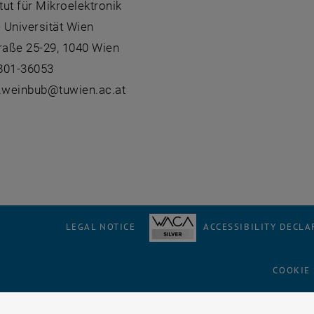
itut für Mikroelektronik
 Universität Wien
aße 25-29, 1040 Wien
801-36053
f.weinbub@tuwien.ac.at
LEGAL NOTICE
ACCESSIBILITY DECLA
COOKIE