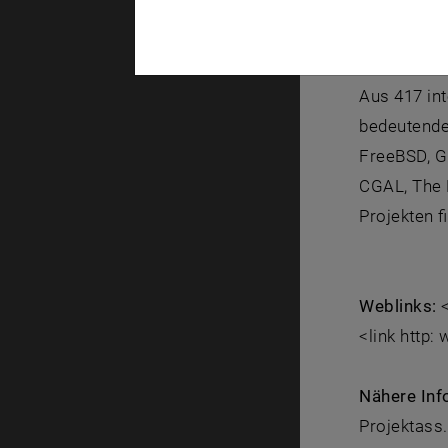
Homepage d
können.
Aus 417 in
bedeutende
FreeBSD, G
CGAL, The 
Projekten 
Weblinks:
<link http
Nähere Inf
Projektass.