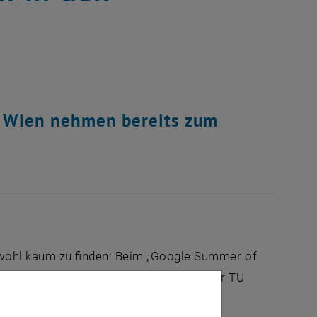
U Wien nehmen bereits zum
ohl kaum zu finden: Beim „Google Summer of
, unter Anleitung von SpezialistInnen der TU
ielle Unterstützung zu bekommen. Die