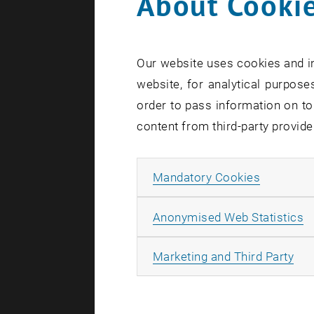
About Cookie
teilnehmen
Die TU be
Our website uses cookies and in
Die fakult
website, for analytical purposes
Engineering
order to pass information on to
möchte an d
content from third-party provide
Mikroelektr
KollegInnen
fungieren, 
Allow ma
Mandatory Cookies
Studierend
A
Anonymised Web Statistics
Die an der
wissenschaf
All
Marketing and Third Party
untersuchen
mitwirken o