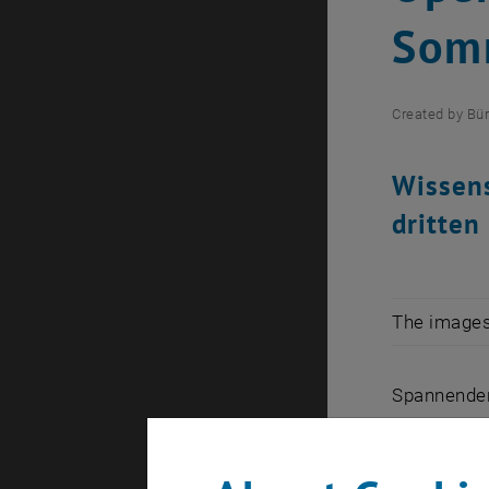
Som
Created by
Bür
Wissens
dritten
The images 
Spannender
Code“ haben
Wien an Op