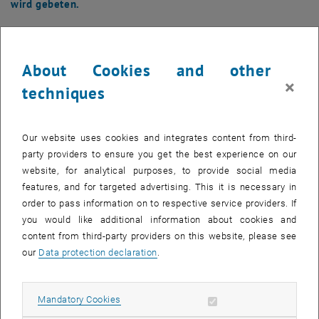
wird gebeten.
The images for this item are only visible after login.
About Cookies and other
×
Die Optimierung von Fahrzeugen und deren Teilsystemen erfolgt
techniques
heute großteils durch die geeignete Bedatung entsprechender
Reglerparameter und Kennfelder in elektronischen Steuergeräten.
Besonders die stetig wachsenden Anforderungen seitens der
Our website uses cookies and integrates content from third-
Gesetzgebung hinsichtlich Abgasnormen erfordern jedoch immer
party providers to ensure you get the best experience on our
komplexere Algorithmen zur Regelung und Steuerung, die den
website, for analytical purposes, to provide social media
Umfang von Verstellparametern und Kennfeldern in die Höhe
features, and for targeted advertising. This it is necessary in
treiben.
order to pass information on to respective service providers. If
you would like additional information about cookies and
Zukünftige Entwicklungen halten dabei noch einige
content from third-party providers on this website, please see
Herausforderungen bereit: Ein typisches Beispiel sind X-by-Wire
our
Data protection declaration
.
Systeme, also die Ersetzung mechanischer Verbindungen wie z.B.
Lenkung oder Bremse durch aktive mechatronische Komponenten.
Damit die Steuergeräte-Applikation mit diesen Entwicklungen
Allow mandatory cookies
Mandatory Cookies
Schritt halten kann, werden zunehmend modellbasierte