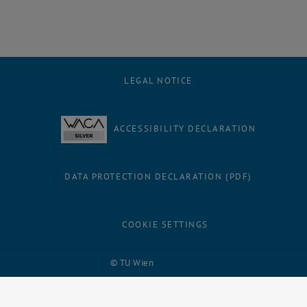
LEGAL NOTICE
ACCESSIBILITY DECLARATION
DATA PROTECTION DECLARATION (PDF)
COOKIE SETTINGS
Facebook
LinkedIn
YouTube
Instagram
Bluesky
© TU Wien
# 116210