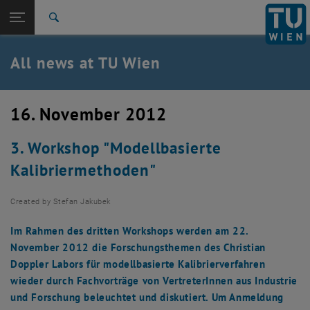
Studies
Open page navigation
DE
TU Login
Research
Search
International
Quicklinks
All news at TU Wien
Toggle quicklinks menu
Career
Top menu level
all news
16. November 2012
Back to:
TU Wien Homepage
Back: list subpages of parent page TU Wien Homepage
3. Workshop "Modellbasierte
Overview
Kalibriermethoden"
Created by
Stefan Jakubek
Im Rahmen des dritten Workshops werden am 22.
November 2012 die Forschungsthemen des Christian
Doppler Labors für modellbasierte Kalibrierverfahren
wieder durch Fachvorträge von VertreterInnen aus Industrie
und Forschung beleuchtet und diskutiert. Um Anmeldung