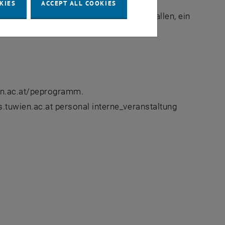
KIES
ACCEPT ALL COOKIES
 speziell unter eine dieser Zielgruppen fallen, ein
n etwas dabei ist.
ien.ac.at/peprogramm.
s.tuwien.ac.at personal interne_veranstaltung