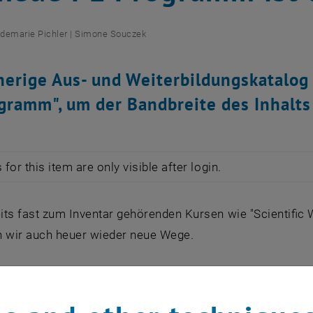
demarie Pichler | Simone Souczek
herige Aus- und Weiterbildungskatalog 
gramm", um der Bandbreite des Inhalts
for this item are only visible after login.
ts fast zum Inventar gehörenden Kursen wie "Scientific 
n wir auch heuer wieder neue Wege.
durch die "betriebliche Gesundheitsförderung" wollen wir
ntfaltung - auch bei der Bewusstseinsbildung bezüglich 