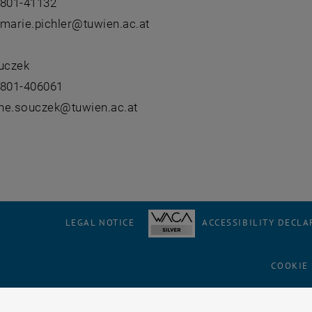
8801-41132
emarie.pichler@tuwien.ac.at
uczek
8801-406061
ne.souczek@tuwien.ac.at
LEGAL NOTICE
ACCESSIBILITY DECLA
COOKIE