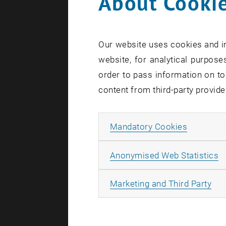
About Cookie
leisten.
Wir möchte
Our website uses cookies and in
und Verspa
website, for analytical purposes
zieht.
order to pass information on to
content from third-party provide
Stichwort 
Gelegenhei
Allow ma
Mandatory Cookies
Unter d
das die E
A
Anonymised Web Statistics
<link _b
sich spez
All
Marketing and Third Party
Weitere In
Sie auf un