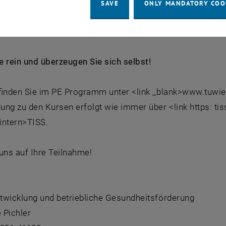
SAVE
ONLY MANDATORY COO
ändlich haben wir auch für alle MitarbeiterInnen, die nicht
hertes Angebot kreiert und sind uns sicher, dass für jede/
e rein und überzeugen Sie sich selbst!
 finden Sie im PE Programm unter <link _blank>www.tuw
ng zu den Kursen erfolgt wie immer über <link https: tis
_intern>TISS.
uns auf Ihre Teilnahme!
twicklung und betriebliche Gesundheitsförderung
 Pichler