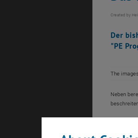
Created by
Hei
Der bis
"PE Pro
The images 
Neben berei
beschreite
Inspiriert 
Potenziale