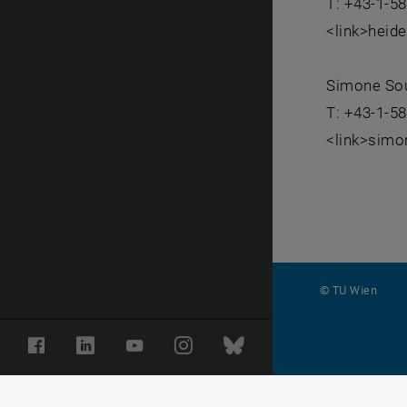
T: +43-1-5
<link>heid
Simone So
T: +43-1-5
<link>simo
© TU Wien
#
Facebook
LinkedIn
YouTube
Instagram
Bluesky
116210