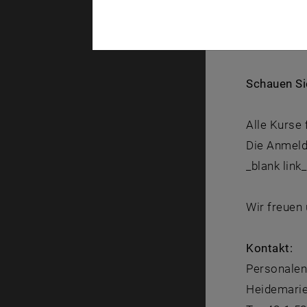
Selbstverst
breit gefäc
Schauen Si
Alle Kurse
Die Anmeldu
_blank link
Wir freuen 
Kontakt:
Personalen
Heidemarie