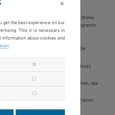
s
×
eiten weit mehr als die Vermeidung von Stress
u get the best experience on our
 Fall ein grünes Logo) durchs gesamte Programm
ertising. This it is necessary in
al information about cookies and
ation
.
ung im Personalbereich haben wir auch die
onzepte zu erarbeiten.
in Paket für neue MitarbeiterInnen geschnürt,
 steht für das Förderprogramm der TU Wien, das
esondere Bedürfnisse richtet.
nnen und welcher Vorteile das bietet erfahren