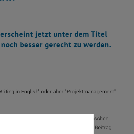
erscheint jetzt unter dem Titel
 noch besser gerecht zu werden.
Writing in English" oder aber "Projektmanagement"
 neben unsere Hauptaufgabe - der strategischen
gesundem und sicherem Arbeiten unseren Beitrag