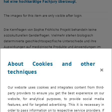
hat eine hochkarätige Fachjury überzeugt.
The images for this item are only visible after login.
Die Kernfragen von Sophie Fröhlichs Projekt behandeln keine
soziokulturellen Genderfragen. Vielmehr stehen biologisch
determinierte geschlechtsspezifische Unterschiede und ihre
Auswirkungen auf medizinische Produkte und Anwendungen im
Vordergrund. Sie befasste sich bislang hauptsächlich mit
Methodenentwicklung und –optimierung für die Proteinidentifikation
About Cookies and other
auf ultrahochmolekularem Polyethylen. Bildverarbeitung für Imaging
×
MALDI-MS sowie automatisierte Mustererkennung und –korrelation
techniques
von adsorbierten und diffundierten Biomolekülen bilden weitere
Schwerpunkte für die gender-spezifische Evaluierung der
Implantatschäden. Im Bereich medizinischer Anwendungen ist es
Our website uses cookies and integrates content from third-
von Relevanz biologische Gegebenheiten und Unterschiede
party providers to ensure you get the best experience on our
zwischen Mann und Frau zu berücksichtigen. Im Falle der
website, for analytical purposes, to provide social media
Endoprothesen ist das präzise Zusammenspiel aller
features, and for targeted advertising. This it is necessary in
Gelenksstrukturen wie z.B. Gleitflächen, Winkel, Rückhalt durch
order to pass information on to respective service providers. If