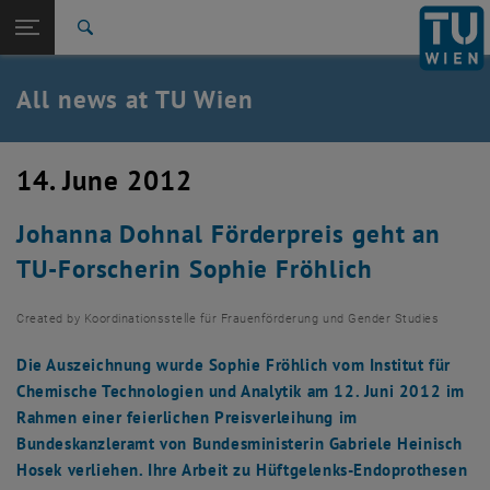
Studies
Open page navigation
DE
TU Login
Research
Search
International
Quicklinks
All news at TU Wien
Toggle quicklinks menu
Career
Top menu level
all news
14. June 2012
Back to:
TU Wien Homepage
Back: list subpages of parent page TU Wien Homepage
Johanna Dohnal Förderpreis geht an
Overview
TU-Forscherin Sophie Fröhlich
Created by
Koordinationsstelle für Frauenförderung und Gender Studies
Die Auszeichnung wurde Sophie Fröhlich vom Institut für
Chemische Technologien und Analytik am 12. Juni 2012 im
Rahmen einer feierlichen Preisverleihung im
Bundeskanzleramt von Bundesministerin Gabriele Heinisch
Hosek verliehen. Ihre Arbeit zu Hüftgelenks-Endoprothesen