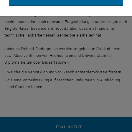
Betracht gezogen. Das ergibt keinen Sinn. Hingegen ist die
Erforschung, ob spezifisch weibliche oder männliche
Stoffwechselvorgänge die Lebensdauer von Implantaten
beeinflussen eine hoch relevante Fragestellung. Insofern zeigte sich
Brigitte Ratzer besonders erfreut darüber, dass erstmals eine
technische Facharbeit einen Genderpreis erhalten hat.
Johanna-Dohnal-Förderpreise werden vergeben an Studentinnen
bzw. Absolventinnen von Hochschulen und Universitäten für
Diplomarbeiten oder Dissertationen,
welche die Verwirklichung von Geschlechterdemokratie fördern
die eine Vorbildwirkung auf Mädchen und Frauen in Ausbildung
und Studium haben.
LEGAL NOTICE