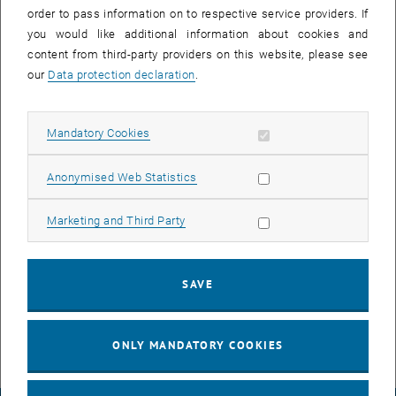
order to pass information on to respective service providers. If
you would like additional information about cookies and
Vittorio Magnago Lampugnani, geboren 1951 in Rom, ist Professor
content from third-party providers on this website, please see
für Geschichte des Städtebaus an der ETH Zürich, Architekt mit
our
Data protection declaration
.
eigenem Büro in Mailand, Historiker und Publizist.
Ein programmatischer Essayband hieß "Die Modernität des
Dauerhaften", zuletzt erschien "Die Stadt im 20. Jahrhundert.
Allow mandatory cookies
Mandatory Cookies
Visionen, Entwürfe, Gebautes".
Allow statistic cookies
Zeit & Ort:
Anonymised Web Statistics
Montag, 21. Mai 2012, 18:30 Uhr
Wien Museum Karlsplatz
Allow marketing cookies
Marketing and Third Party
Karlsplatz, 1040 Wien
Eintritt frei!
SAVE
Webtipp: <link http: www.wienmuseum.at>www.wienmuseum.at
ONLY MANDATORY COOKIES