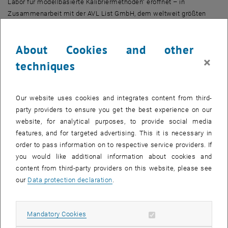
Labor für modellbasierte Kalibriermethoden“ eröffnet – in
Zusammenarbeit mit der AVL List GmbH, dem weltweit größten
privaten und unabhängigen Unternehmen für die Entwicklung von
Antriebssystemen mit Verbrennungsmotoren. Ohne
About Cookies and other
Grundlagenforschung kann die Industrie die Motorsteuerung nicht
×
weiter verbessern. Schließlich spielen im Motor viele einzelne
techniques
Komponenten auf komplexe Weise zusammen: „Ein elektronisches
Steuerungsgerät für einen Motor kann zehntausende Parameter
enthalten – sie alle manuell einzustellen wäre völlig unmöglich“,
Our website uses cookies and integrates content from third-
erklärt Jakubek.
party providers to ensure you get the best experience on our
website, for analytical purposes, to provide social media
Der virtuelle Motor – Computermodelle helfen Emissionen zu
features, and for targeted advertising. This it is necessary in
senken
order to pass information on to respective service providers. If
Die genaue Kalibrierung der elektronischen Steuerung wird direkt
you would like additional information about cookies and
beim Hersteller am Prüfstand vorgenommen. Die Software des
content from third-party providers on this website, please see
Prüfstandes muss dabei möglichst gut „verstehen“, wie sich der
our
Data protection declaration
.
Motor verhält. „Entscheidend ist ein gutes mathematisches Modell,
in dem die einzelnen Komponenten des Motors möglichst
realitätsnah nachgebildet werden“, sagt Stefan Jakubek. Je mehr
Allow mandatory cookies
Mandatory Cookies
die Software bereits über die Zusammenhänge der Motor-