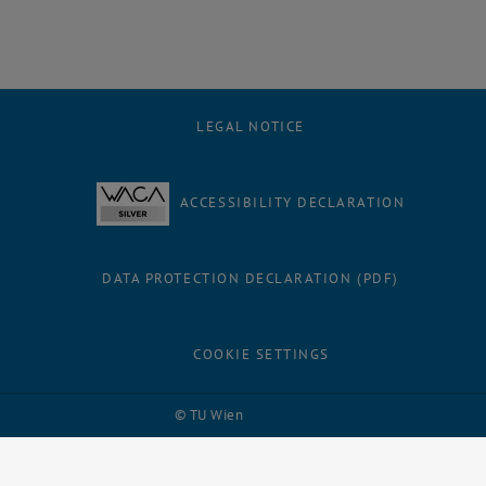
LEGAL NOTICE
ACCESSIBILITY DECLARATION
DATA PROTECTION DECLARATION (PDF)
COOKIE SETTINGS
Facebook
LinkedIn
YouTube
Instagram
Bluesky
© TU Wien
# 116210