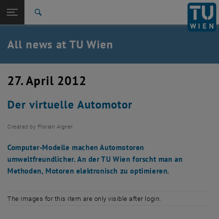
Studies
Open page navigation
DE
TU Login
Research
Search
International
Quicklinks
All news at TU Wien
Toggle quicklinks menu
Career
Top menu level
all news
27. April 2012
Back to:
TU Wien Homepage
Back: list subpages of parent page TU Wien Homepage
Der virtuelle Automotor
Overview
Created by
Florian Aigner
Computer-Modelle machen Automotoren
umweltfreundlicher. An der TU Wien forscht man an
Methoden, Motoren elektronisch zu optimieren.
The images for this item are only visible after login.