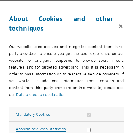
The images for this item are only visible after login.
About Cookies and other
Die Dachwerkskonstruktionen der Wiener Hofburg stellen einen
×
techniques
noch vollständig unbekannten und nicht gehobenen
bautechnikgeschichtlichen und architekturgeschichtlichen Schatz
dar. Mit einer großen Anzahl von Beispielen ermöglichen sie eine
Our website uses cookies and integrates content from third-
exemplarische Darstellung der Entwicklung großer Dachwerke in
party providers to ensure you get the best experience on our
Wien vom Spätmittelalter über die frühe Neuzeit, den Barock bis in
website, for analytical purposes, to provide social media
das 19. und 20. Jahrhundert.
features, and for targeted advertising. This it is necessary in
order to pass information on to respective service providers. If
In einer gemeinsamen Initiative der
TU Wien
, des
you would like additional information about cookies and
Bundesdenkmalamtes
, der
Burghauptmannschaft Österreich
und
content from third-party providers on this website, please see
der
Österreichischen Akademie der Wissenschaften
(Hofburg-
our
Data protection declaration
.
Projekt) sollen die Dachwerke der Hofburg in das Zentrum von Lehre
und Forschung gestellt werden. Thema des Sommersemesters
2012 wird die Aufnahme, Vermessung, Analyse und Darstellung
Allow mandatory cookies
Mandatory Cookies
zweier barocker Dachwerke sein, der Winterreitschule (um 1720)
und des Prunksaals / Westflügel (frühes 18. Jh.) sein. Aufgabe der
Allow statistic cookies
Anonymised Web Statistics
Studierenden ist es, in Kleingruppen jeweils ein abgeschlossenes