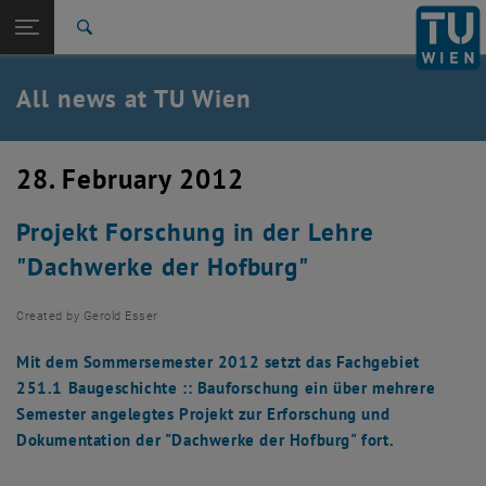
Studies
Open page navigation
DE
TU Login
Research
Search
International
Quicklinks
All news at TU Wien
Toggle quicklinks menu
Career
Top menu level
all news
28. February 2012
Back to:
TU Wien Homepage
Back: list subpages of parent page TU Wien Homepage
Projekt Forschung in der Lehre
Overview
"Dachwerke der Hofburg"
Created by
Gerold Esser
Mit dem Sommersemester 2012 setzt das Fachgebiet
251.1 Baugeschichte :: Bauforschung ein über mehrere
Semester angelegtes Projekt zur Erforschung und
Dokumentation der "Dachwerke der Hofburg" fort.