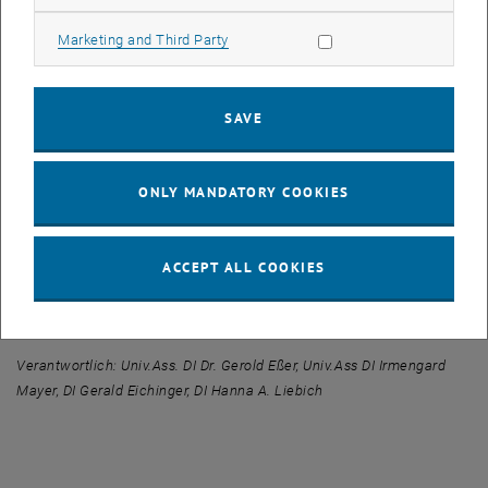
Dachsystem zeichnerisch darzustellen und in einer schriftlichen
Allow marketing cookies
Marketing and Third Party
Arbeit zu beschreiben.
Das Semesterprogramm begleitet eine Reihe von Fachvorträgen zu
den Themen "Dachwerkstypologien", "Vermessungstechniken",
SAVE
"Fügetechnik", "Dendrochronologie", "Statisches Verhalten von
historischen Dachwerken".
ONLY MANDATORY COOKIES
Den Abschluss bildet eine Ausstellung der Arbeitsergebnisse des
Sommersemesters in der Hofburg aus Anlass des "Tag des
Denkmals" am 30. September 2012.
ACCEPT ALL COOKIES
Anmeldung zur Teilnahme: <link>gerold.esser@tuwien.ac.at
Verantwortlich: Univ.Ass. DI Dr. Gerold Eßer, Univ.Ass DI Irmengard
Mayer, DI Gerald Eichinger, DI Hanna A. Liebich