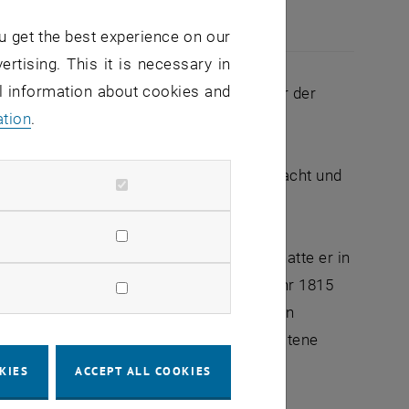
u get the best experience on our
ertising. This it is necessary in
al information about cookies and
Balls. So vielfältig wie die Architektur der
ation
.
 internationale Gäste aus Wissenschaft,
n.
t: "Ich freue mich auf eine schöne Ballnacht und
ng und Politik zu plaudern."
e Tradition des Balls. Seine Anfänge hatte er in
Institutes (der heutigen TU Wien) im Jahr 1815
guten Zweck: Der TU-Ball unterstützt den
 werden Unterstützungen an in Not geratene
KIES
ACCEPT ALL COOKIES