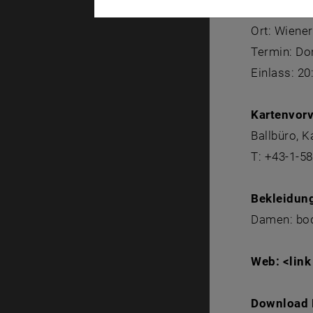
Facts:
Ort: Wiene
Termin: Do
Einlass: 20
Kartenvor
Ballbüro, K
T: +43-1-58
Bekleidun
Damen: bod
Web: <link
Download B