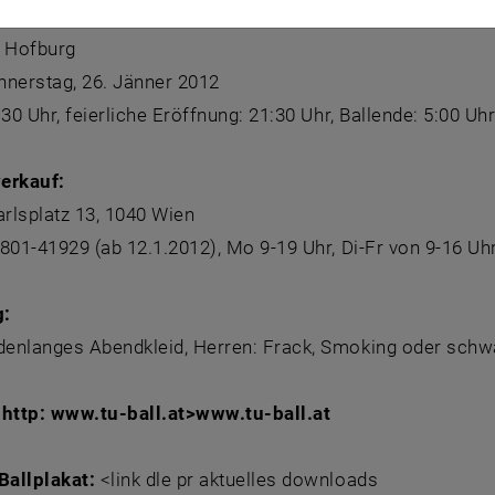
r Hofburg
nnerstag, 26. Jänner 2012
:30 Uhr, feierliche Eröffnung: 21:30 Uhr, Ballende: 5:00 Uh
verkauf:
arlsplatz 13, 1040 Wien
801-41929 (ab 12.1.2012), Mo 9-19 Uhr, Di-Fr von 9-16 Uh
g:
enlanges Abendkleid, Herren: Frack, Smoking oder schw
 http: www.tu-ball.at>
www.tu-ball.at
allplakat:
<link dle pr aktuelles downloads