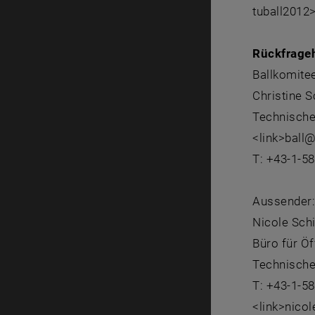
tuball2012
Rückfrage
Ballkomite
Christine 
Technische
<link>ball@
T: +43-1-5
Aussender
Nicole Sch
Büro für Öf
Technische
T: +43-1-5
<link>nico