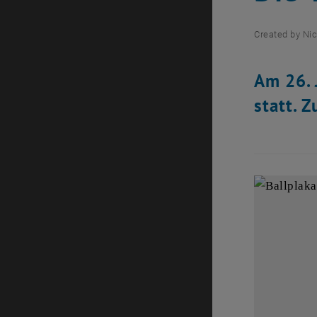
Created by
Nic
Am 26. 
statt. 