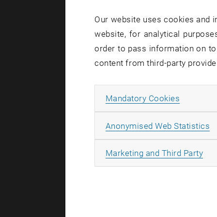
TU-Ball 2012
Our website uses cookies and in
TU-Ball 201
website, for analytical purposes
order to pass information on to
Traditionsg
content from third-party provide
Location, s
Wirtschaft
Zum ersten 
Allow ma
Mandatory Cookies
die Gelegen
A
Anonymised Web Statistics
Dass Techni
den "Techni
All
Marketing and Third Party
veranstalt
Härtefonds
Studierend