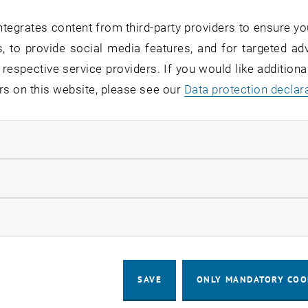
: 26. Jänner 2012
tegrates content from third-party providers to ensure yo
2: 26. Jänner 2012
, to provide social media features, and for targeted adv
 respective service providers. If you would like addition
emäß ist auch heuer die Wiener Hofburg Schauplatz des TU-
rs on this website, please see our
Data protection declar
o bunt gemischt ist auch das Ballpublikum. Nationale und
 und Politik tanzen neben Studierenden und ForscherInne
Mal wird der Ball von TU-Rektorin Sabine Seidler eröffne
ndatory cookies
heit, mit Kolleginnen und Kollegen nicht nur über Forschu
llow statistic cookies
k und Vergnügen kein Widerspruch sind, beweist die schön
kerkränzchen", die ab der Gründung des Polytechnischen 
ow marketing cookies
et wurden. Damals wie heute dient das Ballvergnügen dem 
 der HochschülerInnenschaft (HTU). Aus dem Härtefonds
e gewährt.
SAVE
ONLY MANDATORY COO