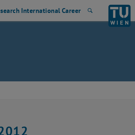
search
International
Career
Search
 2012