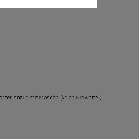
r
r
arzer Anzug mit Masche (keine Krawatte!)