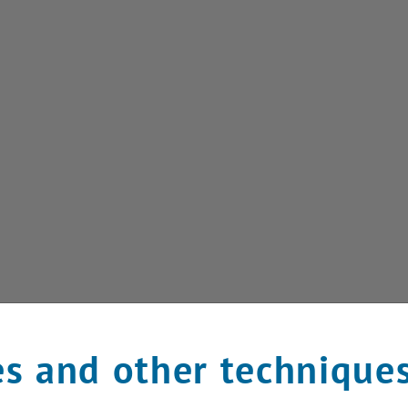
s and other technique
es TU-Balls