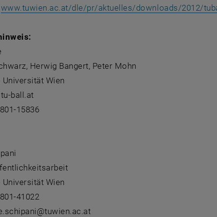
>
www.tuwien.ac.at/dle/pr/aktuelles/downloads/2012/tub
hinweis:
e
Schwarz, Herwig Bangert, Peter Mohn
 Universität Wien
tu-ball.at
8801-15836
:
ipani
fentlichkeitsarbeit
 Universität Wien
8801-41022
le.schipani@tuwien.ac.at