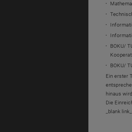
Mathemat
Technisch
Informati
Informati
BOKU/ TU
Kooperati
BOKU/ TU 
Ein erster 
entspreche
hinaus wird
Die Einreic
_blank link