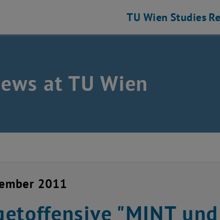
TU Wien
Studies
Re
news at TU Wien
vember 2011
etoffensive "MINT und