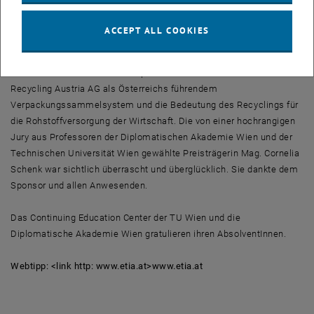
Study Award, der wie schon letztes Jahr mit Euro 18.000.- dotiert ist.
Dieser Preis geht an den oder die Studenten/in, welche/r die
ACCEPT ALL COOKIES
zweijährige Ausbildung mit der besten akademischen Performance
abschließt. Christian Mayer, Head of Communication der ARA,
erläuterte in seiner kurzen Ansprache die Rolle der ARA Altstoff
Recycling Austria AG als Österreichs führendem
Verpackungssammelsystem und die Bedeutung des Recyclings für
die Rohstoffversorgung der Wirtschaft. Die von einer hochrangigen
Jury aus Professoren der Diplomatischen Akademie Wien und der
Technischen Universität Wien gewählte Preisträgerin Mag. Cornelia
Schenk war sichtlich überrascht und überglücklich. Sie dankte dem
Sponsor und allen Anwesenden.
Das Continuing Education Center der TU Wien und die
Diplomatische Akademie Wien gratulieren ihren AbsolventInnen.
Webtipp: <link http: www.etia.at>www.etia.at