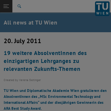
Studies
Open page navigation
DE
TU Login
Research
Search
International
Quicklinks
All news at TU Wien
Toggle quicklinks menu
Career
Top menu level
all news
20. July 2011
Back to:
TU Wien Homepage
Back: list subpages of parent page TU Wien Homepage
19 weitere AbsolventInnen des
Overview
einzigartigen Lehrganges zu
relevanten Zukunfts-Themen
Created by
Verena Seitinger
TU Wien und Diplomatische Akademie Wien gratulieren den
AbsolventInnen des „MSc Environmental Technology and
International Affairs“ und der diesjährigen Gewinnerin des
ARA Best Study Award.