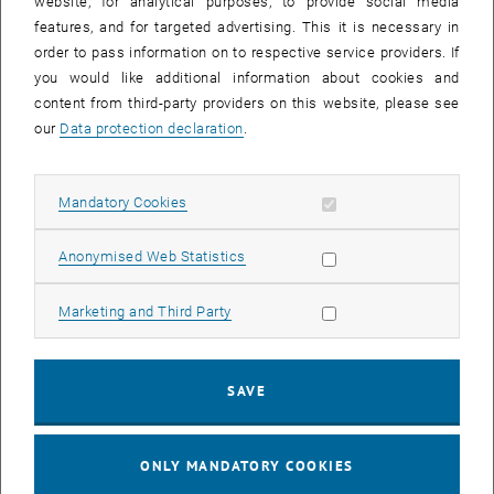
website, for analytical purposes, to provide social media
die Stars des heutigen Tages“ und betonte die ausgezeichnete und
features, and for targeted advertising. This it is necessary in
problemlose Zusammenarbeit zwischen den beiden Institutionen,
order to pass information on to respective service providers. If
die „diese einzigartige Kombination der klassischen Internationalen
you would like additional information about cookies and
Beziehungen mit den hard facts der Technik“ anbieten.
content from third-party providers on this website, please see
our
Data protection declaration
.
Als Festredner gab Univ.Prof. Dr.Dr.h.c. Manfred Grasserbauer einen
kurzen Überblick über die Bedeutung der Technologie für die
Allow mandatory cookies
Mandatory Cookies
Entwicklung der Menschheit (industrielle Revolution,
Dampfmaschine) bis hin zur heutigen Informationsgesellschaft. Er
appellierte an die AbsolventInnen, dass sie „in einer aufregenden
Allow statistic cookies
Anonymised Web Statistics
Zeit voll von Herausforderungen, aber auch Möglichkeiten leben“,
diese zu ergreifen.
Allow marketing cookies
Marketing and Third Party
Die Vertreter der Alumni, Christoph Zinkel und Luis Ramirez Santa
Cruz definierten ihre zukünftige Rolle als „Synthesizer – Menschen,
SAVE
die fähig sind, zur rechten Zeit die richtigen Informationen
zusammenzuführen.“
ONLY MANDATORY COOKIES
Das zweite Highlight der Feier war die Überreichung des ARA Best