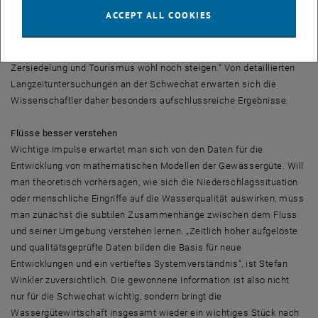
„Aus wasserwirtschaftlicher Sicht ist das ein besonders
ACCEPT ALL COOKIES
interessantes Gewässer“, meint Stefan Winkler. „Wir finden dort
sowohl naturbelassenen Auwald als auch dicht verbautes Gebiet –
und der Druck des Menschen auf dieses Gebiet wird durch
Zersiedelung und Tourismus wohl noch steigen.“ Von detaillierten
Langzeituntersuchungen an der Schwechat erwarten sich die
Wissenschaftler daher besonders aufschlussreiche Ergebnisse.
Flüsse besser verstehen
Wichtige Impulse erwartet man sich von den Daten für die
Entwicklung von mathematischen Modellen der Gewässergüte. Will
man theoretisch vorhersagen, wie sich die Niederschlagssituation
oder menschliche Eingriffe auf die Wasserqualität auswirken, muss
man zunächst die subtilen Zusammenhänge zwischen dem Fluss
und seiner Umgebung verstehen lernen. „Zeitlich höher aufgelöste
und qualitätsgeprüfte Daten bilden die Basis für neue
Entwicklungen und ein vertieftes Systemverständnis“, ist Stefan
Winkler zuversichtlich. Die gewonnene Information ist also nicht
nur für die Schwechat wichtig, sondern bringt die
Wassergütewirtschaft insgesamt wieder ein wichtiges Stück nach