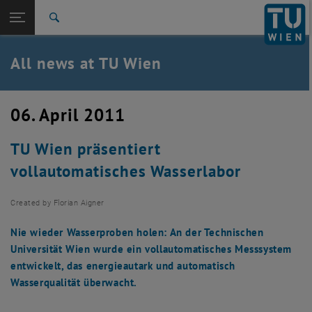
Studies
Open page navigation
DE
TU Login
Research
Search
International
Quicklinks
All news at TU Wien
Toggle quicklinks menu
Career
Top menu level
all news
06. April 2011
Back to:
TU Wien Homepage
Back: list subpages of parent page TU Wien Homepage
TU Wien präsentiert
Overview
vollautomatisches Wasserlabor
Created by
Florian Aigner
Nie wieder Wasserproben holen: An der Technischen
Universität Wien wurde ein vollautomatisches Messsystem
entwickelt, das energieautark und automatisch
Wasserqualität überwacht.