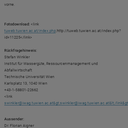
vorne.
Fotodownload:
<link
tuweb.tuwien.ac.at/index.php
;http://tuweb.tuwien.ac.at/index.php?
id=11225</link>
Rückfragehinweis:
Stefan Winkler
Institut für Wassergüte, Ressourcenmanagement und
Abfallwirtschaft
Technische Universität Wien
Karlsplatz 13, 1040 Wien
+43-1-58801-22662
<link
swinkler
@
iwag.tuwien.ac.at&gt;swinkler
@
iwag.tuwien.ac.at&lt;/link&g
Aussender:
Dr. Florian Aigner