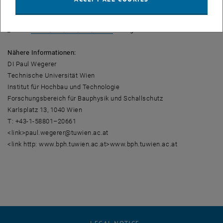
Die Richtlinie ist als Download gratis unter <link http: bda.at text
_blank>
bda.at/text/136/816/16481
verfügbar.
Nähere Informationen:
DI Paul Wegerer
Technische Universität Wien
Institut für Hochbau und Technologie
Forschungsbereich für Bauphysik und Schallschutz
Karlsplatz 13, 1040 Wien
T: +43-1-58801–20661
<link>paul.wegerer@tuwien.ac.at
<link http: www.bph.tuwien.ac.at>www.bph.tuwien.ac.at