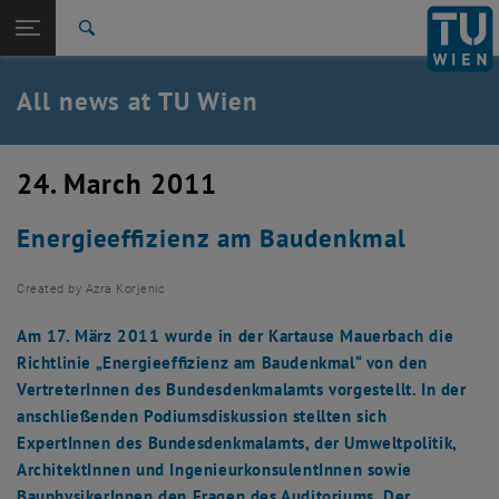
Studies
Open page navigation
DE
TU Login
Research
Search
International
Quicklinks
All news at TU Wien
Toggle quicklinks menu
Career
Top menu level
all news
24. March 2011
Back to:
TU Wien Homepage
Back: list subpages of parent page TU Wien Homepage
Energieeffizienz am Baudenkmal
Overview
Created by
Azra Korjenic
Am 17. März 2011 wurde in der Kartause Mauerbach die
Richtlinie „Energieeffizienz am Baudenkmal“ von den
VertreterInnen des Bundesdenkmalamts vorgestellt. In der
anschließenden Podiumsdiskussion stellten sich
ExpertInnen des Bundesdenkmalamts, der Umweltpolitik,
ArchitektInnen und IngenieurkonsulentInnen sowie
BauphysikerInnen den Fragen des Auditoriums. Der