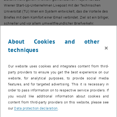
Wiener Start-Up-Unternehmen Livepost mit der Technischen
Universität (TU) Wien ein System entwickelt, das die Vorteile des
Briefes mit dem Komfort einer Email verbindet. Ziel ist ein billiger,
schneller und vor allem umweltfreundlicher Briefverkehr.
Vom Ausdruck am Computer bis zur Briefzustellung sind eine ganze
About Cookies and other
Reihe von Arbeitsschritten notwendig: Falten, kuvertieren,
×
adressieren, frankieren – all das braucht Zeit und Energie.
techniques
Büromaterialien, vom Drucker-Toner bis zu den Kuverts, müssen
aufbewahrt und verwaltet werden. Speziell bei Unternehmen, die
große Mengen an Post versenden, wird das zum wichtigen
Our website uses cookies and integrates content from third-
Kostenfaktor. Viel einfacher ist es, wenn der Brief nicht zum Drucker,
party providers to ensure you get the best experience on our
sondern über das Internet zu einem Versandspezialisten gesendet
website, for analytical purposes, to provide social media
wird. Dort wird dann die gesamte restliche Arbeit erledigt – vom
features, and for targeted advertising. This it is necessary in
Druck bis zur Zustellung.
order to pass information on to respective service providers. If
you would like additional information about cookies and
Briefversand mit TU-Know-how
content from third-party providers on this website, please see
our
Data protection declaration
.
Auch wenn dieses Grundkonzept ganz einfach klingt: Auf dem Weg