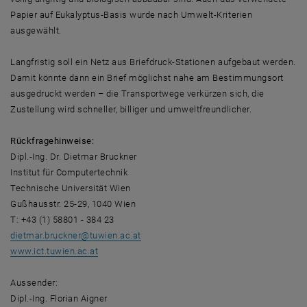
Papier auf Eukalyptus-Basis wurde nach Umwelt-Kriterien
ausgewählt.
Langfristig soll ein Netz aus Briefdruck-Stationen aufgebaut werden.
Damit könnte dann ein Brief möglichst nahe am Bestimmungsort
ausgedruckt werden – die Transportwege verkürzen sich, die
Zustellung wird schneller, billiger und umweltfreundlicher.
Rückfragehinweise:
Dipl.-Ing. Dr. Dietmar Bruckner
Institut für Computertechnik
Technische Universität Wien
Gußhausstr. 25-29, 1040 Wien
T: +43 (1) 58801 - 384 23
dietmar.bruckner
@
tuwien.ac.at
, opens an external URL in a new window
www.ict.tuwien.ac.at
Aussender:
Dipl.-Ing. Florian Aigner