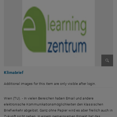
Enlarg
Klimabrief
Additional images for this item are only visible after login.
Wien (TU). - In vielen Bereichen haben Email und andere
elektronische Kommunikationsmöglichkeiten den klassischen
Briefverkehr abgelöst. Ganz ohne Papier wird es aber freilich auch in
Zukunft nicht gehen. In einem gemeinsamen Projekt hat das