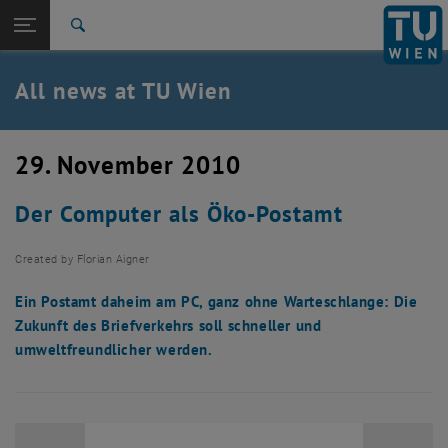
Studies
Open page navigation
DE
TU Login
Research
Search
International
Quicklinks
All news at TU Wien
Toggle quicklinks menu
Career
Top menu level
all news
29. November 2010
Back to:
TU Wien Homepage
Back: list subpages of parent page TU Wien Homepage
Der Computer als Öko-Postamt
Overview
Created by
Florian Aigner
Ein Postamt daheim am PC, ganz ohne Warteschlange: Die
Zukunft des Briefverkehrs soll schneller und
umweltfreundlicher werden.