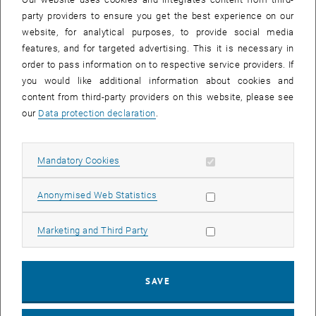
Verständnis für die auftretenden Telefonunterbrechungen!
party providers to ensure you get the best experience on our
website, for analytical purposes, to provide social media
features, and for targeted advertising. This it is necessary in
The images for this item are only visible after login.
order to pass information on to respective service providers. If
you would like additional information about cookies and
Rollout Favoritenstraße:
content from third-party providers on this website, please see
our
Data protection declaration
.
Donnerstag, 18.
1. Stock
11.
Allow mandatory cookies
Mandatory Cookies
Freitag, 19. 11.
Erdgeschoß und 5.
Allow statistic cookies
Anonymised Web Statistics
Stock
Allow marketing cookies
Marketing and Third Party
Montag, 22. 11.
2. Stock
Dienstag, 23. 11.
4. Stock
SAVE
Mittwoch, 24. 11.
3. Stock