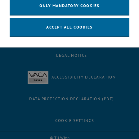
ONLY MANDATORY COOKIES
<link http: www.zid.tuwien.ac.at kom telefonie tuphone
benutzerschulungen _blank link_intern>Benutzerschulungen
ACCEPT ALL COOKIES
LEGAL NOTICE
ACCESSIBILITY DECLARATION
DATA PROTECTION DECLARATION (PDF)
COOKIE SETTINGS
Facebook
LinkedIn
YouTube
Instagram
Bluesky
© TU Wien
# 116210