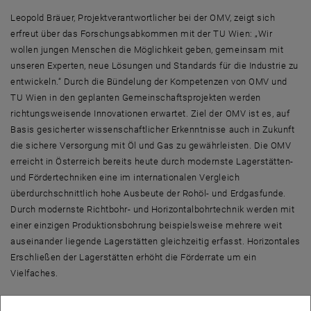
Leopold Bräuer, Projektverantwortlicher bei der OMV, zeigt sich
erfreut über das Forschungsabkommen mit der TU Wien: „Wir
wollen jungen Menschen die Möglichkeit geben, gemeinsam mit
unseren Experten, neue Lösungen und Standards für die Industrie zu
entwickeln.“ Durch die Bündelung der Kompetenzen von OMV und
TU Wien in den geplanten Gemeinschaftsprojekten werden
richtungsweisende Innovationen erwartet. Ziel der OMV ist es, auf
Basis gesicherter wissenschaftlicher Erkenntnisse auch in Zukunft
die sichere Versorgung mit Öl und Gas zu gewährleisten. Die OMV
erreicht in Österreich bereits heute durch modernste Lagerstätten-
und Fördertechniken eine im internationalen Vergleich
überdurchschnittlich hohe Ausbeute der Rohöl- und Erdgasfunde.
Durch modernste Richtbohr- und Horizontalbohrtechnik werden mit
einer einzigen Produktionsbohrung beispielsweise mehrere weit
auseinander liegende Lagerstätten gleichzeitig erfasst. Horizontales
Erschließen der Lagerstätten erhöht die Förderrate um ein
Vielfaches.
TU-Forschungsvizerektorin Sabine Seidler möchte mit der