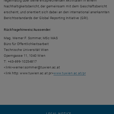
regelmäßig über seine entsprechenden Aktivitäten in einem
Nachhaltigkeitsbericht, der gemeinsam mit dem Geschäftsbericht
erscheint, und orientiert sich dabei an den international anerkannten
Berichtsstandards der Global Reporting Initiative (GRI).
Rückfragehinweis/Aussender:
Mag. Werner F. Sommer, MSc MAS
Büro für Öffentlichkeitsarbeit
Technische Universität Wien
Operngasse 11, 1040 Wien
T: +43-699-10254817
<link>werner.sommer@tuwien.ac.at
<link http: www.tuwien.ac.at pr>
www.tuwien.ac.at/pr
LEGAL NOTICE