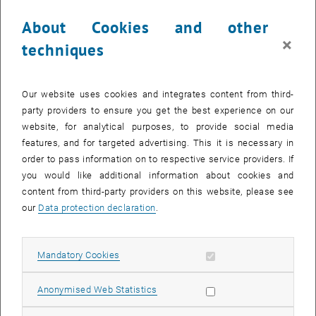
Kooperation die Leistungsfähigkeit der Forschung an der TU Wien
About Cookies and other
unter Beweis stellen: „Durch das Arbeiten über Fakultäts- und
×
Institutsgrenzen hinweg können wir der OMV die gesamte Expertise
techniques
der TU Wien zugänglich machen.“ Somit sieht sie für beide Partner
optimale Rahmenbedingungen für eine erfolgreiche
Zusammenarbeit.
Our website uses cookies and integrates content from third-
party providers to ensure you get the best experience on our
Hintergrundinformationen:
website, for analytical purposes, to provide social media
features, and for targeted advertising. This it is necessary in
OMV Aktiengesellschaft
order to pass information on to respective service providers. If
you would like additional information about cookies and
Mit einem Konzernumsatz von EUR 17,92 Mrd und einem
content from third-party providers on this website, please see
Mitarbeiterstand von 34.676 im Jahr 2009 ist die OMV
our
Data protection declaration
.
Aktiengesellschaft eines der größten börsennotierten
Industrieunternehmen Österreichs. Als führender Energiekonzern im
europäischen Wachstumsgürtel ist der OMV Konzern im Bereich
Allow mandatory cookies
Mandatory Cookies
Raffinerien & Marketing (R&M) in 12 Ländern tätig. Im Bereich
Exploration & Produktion (E&P) ist die OMV in 16 Ländern auf vier
Allow statistic cookies
Anonymised Web Statistics
Kontinenten aktiv. Der Bereich Gas & Power (G&P) verkauft jährlich
rund 13,1 Mrd m³ Gas. Durch das 2.000 km lange österreichische