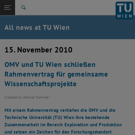
Studies
Open page navigation
DE
TU Login
Research
Search
International
Quicklinks
All news at TU Wien
Toggle quicklinks menu
Career
Top menu level
all news
15. November 2010
Back to:
TU Wien Homepage
Back: list subpages of parent page TU Wien Homepage
OMV und TU Wien schließen
Overview
Rahmenvertrag für gemeinsame
Wissenschaftsprojekte
Created by
Werner Sommer
Mit einem Rahmenvertrag vertiefen die OMV und die
Technische Universität (TU) Wien ihre bestehende
Zusammenarbeit im Bereich Exploration und Produktion
und setzen ein Zeichen für den Forschungsstandort