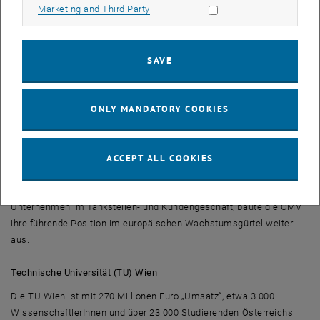
Allow marketing cookies
Marketing and Third Party
Gasleitungsnetz transportiert G&P jährlich rund 75 Mrd m³ Erdgas.
Der Central European Gas Hub der OMV zählt mit ca. 23 Mrd m³
jährlichem Handelsvolumen zu den wichtigsten Gashubs
Kontinentaleuropas.
SAVE
Die OMV ist der führende Energiekonzern im europäischen
Wachstumsgürtel mit Öl- und Gasreserven von rund 1,19 Mrd boe,
ONLY MANDATORY COOKIES
einer Tagesproduktion von rund 318.000 boe in Q2/10 und einer
jährlichen Raffineriekapazität von rund 26 Mio t. Die OMV verfügt
ACCEPT ALL COOKIES
über 2.319 Tankstellen in Q2/10. Der Marktanteil des Konzerns im
Bereich R&M im Donauraum beträgt damit rund 20%.
Durch den Erwerb von 41,58% an der Petrol Ofisi, Türkeis führendem
Unternehmen im Tankstellen- und Kundengeschäft, baute die OMV
ihre führende Position im europäischen Wachstumsgürtel weiter
aus.
Technische Universität (TU) Wien
Die TU Wien ist mit 270 Millionen Euro „Umsatz“, etwa 3.000
WissenschaftlerInnen und über 23.000 Studierenden Österreichs