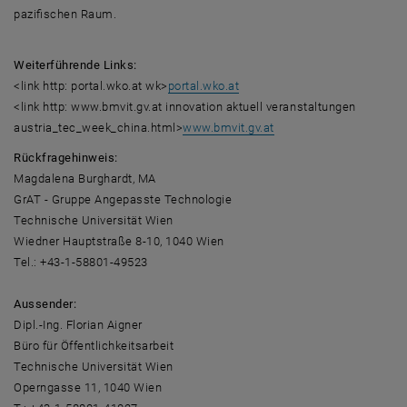
pazifischen Raum.
Weiterführende Links:
<link http: portal.wko.at wk>
portal.wko.at
<link http: www.bmvit.gv.at innovation aktuell veranstaltungen
austria_tec_week_china.html>
www.bmvit.gv.at
Rückfragehinweis:
Magdalena Burghardt, MA
GrAT - Gruppe Angepasste Technologie
Technische Universität Wien
Wiedner Hauptstraße 8-10, 1040 Wien
Tel.: +43-1-58801-49523
Aussender:
Dipl.-Ing. Florian Aigner
Büro für Öffentlichkeitsarbeit
Technische Universität Wien
Operngasse 11, 1040 Wien