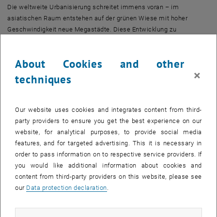
Die weltweite Urbanisierung schreitet immens voran – im
asiatischen Raum entstehen auf der grünen Wiese mit hoher
Geschwindigkeit neue Megastädte. Diese Entwicklung zu
ökologisieren und den Energiebedarf mittels neuer Technologien so
gering wie möglich zu halten, wird auch für Europa und auch
About Cookies and other
Österreich ökologisch und ökonomisch von hoher Bedeutung sein:
×
Einerseits wirken sich klimaschädliche Emissionen bei der
techniques
Urbanisierung weltweit aus, andererseits ergeben sich
Exportmöglichkeiten für hiesige Unternehmen.
Our website uses cookies and integrates content from third-
Österreichische Ideen
party providers to ensure you get the best experience on our
website, for analytical purposes, to provide social media
Wie können die Städte der Zukunft ökologisch sinnvoll mit Energie
features, and for targeted advertising. This it is necessary in
versorgt werden? Wie ist das Mobilitätsproblem umweltfreundlich
order to pass information on to respective service providers. If
zu lösen? Diese Fragen werden diese Woche bei der „Austrian
you would like additional information about cookies and
Science and Technology Week“ im Österreich-Pavillon intensiv
content from third-party providers on this website, please see
diskutiert. Antworten können nur durch Forschung gefunden werden
our
Data protection declaration
.
– und so ist auch die Stärkung der Kontakte zwischen Industrie und
Wissenschaft ein wichtiges Ziel der „Austrian Science and