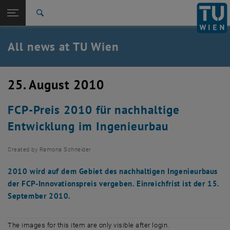
Studies
Open page navigation
DE
TU Login
Research
Search
International
Quicklinks
All news at TU Wien
Toggle quicklinks menu
Career
Top menu level
all news
25. August 2010
Back to:
TU Wien Homepage
Back: list subpages of parent page TU Wien Homepage
FCP-Preis 2010 für nachhaltige
Overview
Entwicklung im Ingenieurbau
Created by
Ramona Schneider
2010 wird auf dem Gebiet des nachhaltigen Ingenieurbaus
der FCP-Innovationspreis vergeben. Einreichfrist ist der 15.
September 2010.
The images for this item are only visible after login.