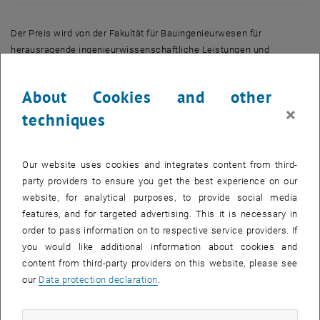
Der Preis wird von der Fakultät für Bauingenieurwesen für
herausragende ingenieurwissenschaftliche Leistungen und
innovative technische Beiträge verliehen. Für den Preis kommen
Diplom-/Masterarbeiten, Dissertationen, Habilitationen oder eine
About Cookies and other
Serie zusammenhängender Publikationen in Frage.
×
techniques
Grundsätzlich kommen Arbeiten auf allen Gebieten des
Ingenieurbaus in Frage. Insbesondere jedoch aus den Bereichen:
Our website uses cookies and integrates content from third-
Konstruktiver Ingenieurbau
party providers to ensure you get the best experience on our
Verkehrswegebau
website, for analytical purposes, to provide social media
Tief- und Hochbau
features, and for targeted advertising. This it is necessary in
Beurteilung und Erhaltung von Bauwerken
order to pass information on to respective service providers. If
you would like additional information about cookies and
Wasserwirtschaft und
content from third-party providers on this website, please see
Material- und Baustofftechnik.
our
Data protection declaration
.
Die eingereichten Diplomarbeiten, Dissertationen und
Habilitationsschriften sollten nicht älter als 12 Monate sein, bei
wissenschaftlichen Publikationen sollte die Letzte der Serie nicht