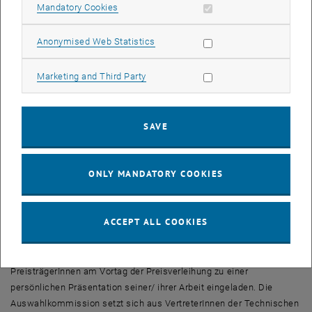
Allow mandatory cookies
Mandatory Cookies
älter als 12 Monate sein. Insgesamt wird eine Summe von 6.000
Euro ausgeschüttet.
Allow statistic cookies
Anonymised Web Statistics
Bewerbungen
Allow marketing cookies
Marketing and Third Party
Bewerbungen sind elektronisch mit einem Anschreiben, Lebenslauf,
der wissenschaftlichen Arbeit und einem Abstract jeweils als pdf-
SAVE
Datei,
bis spätestens 15. September 2010
an den Dekan der Fakultät
für Bauingenieurwesen der Technischen Universität Wien zu richten:
ONLY MANDATORY COOKIES
Technische Universität Wien
Fakultät für Bauingenieurwesen
Univ.-Prof. Dipl.-Ing. Dr. Josef Eberhardsteiner
ACCEPT ALL COOKIES
<link>info@bauwesen.tuwien.ac.at
Aus dem Kreis der BewerberInnen werden die ausgewählten
PreisträgerInnen am Vortag der Preisverleihung zu einer
persönlichen Präsentation seiner/ ihrer Arbeit eingeladen. Die
Auswahlkommission setzt sich aus VertreterInnen der Technischen