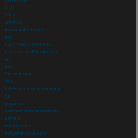
(TU)
Wien
arbeiten
InformatikerInnen
und
ElektrotechnikerInnen
fachbereichsübergreifend
an
der
Optimierung
von
Entwicklungsumgebungen
für
moderne
Automatisierungssysteme.
Anhand
industrieller
Aufgabenstellungen