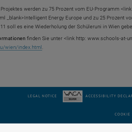
 Projektes werden zu 75 Prozent vom EU-Programm <link ht
tml _blank>Intelligent Energy Europe und zu 25 Prozent v
11 soll es eine Wiederholung der Schüleruni in Wien gebe
ormationen
finden Sie unter <link http: www.schools-at-un
eu/wien/index.html
.
LEGAL NOTICE
ACCESSIBILITY DECLA
COOKIE