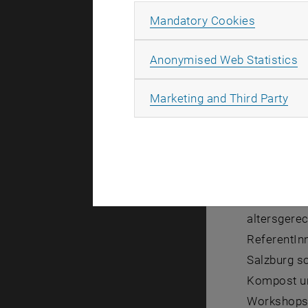
Allow ma
Mandatory Cookies
Von Steyr 
A
Anonymised Web Statistics
Österreich
Hauptschul
All
Marketing and Third Party
angemeldet"
Organisati
Den wissen
des Klimasc
altersgere
ReferentIn
Salzburg so
Kompost un
Workshops