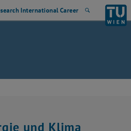
search
International
Career
Search
gie und Klima