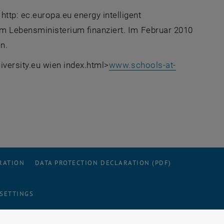
tp: ec.europa.eu energy intelligent
om Lebensministerium finanziert. Im Februar 2010
n.
iversity.eu wien index.html>
www.schools-at-
RATION
DATA PROTECTION DECLARATION (PDF)
 SETTINGS