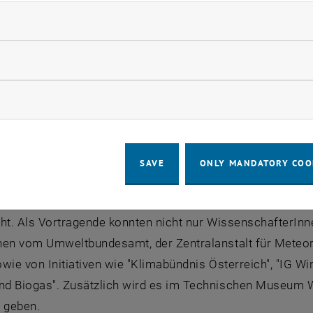
ndatory cookies
übers Waldviertel bis Oberwart
llow statistic cookies
weit können der erste und zweite Jahrgang aus Gymnasien
en teilnehmen. "Bisher haben sich sogar schon Klassen a
ow marketing cookies
, berichtet Raphael Bointner (Institut für elektrische An
onsbüro der TU Wien. Rund ein Drittel der teilnehmenden
SAVE
ONLY MANDATORY COO
sbegierigen Kindern sollen vor allem naturwissenschaftli
hutzes, der intelligenten Energienutzung und -erzeugung 
cht. Als Vortragende konnten nicht nur WissenschafterI
nen vom Umweltbundesamt, der Zentralanstalt für Meteor
wie von Initiativen wie "Klimabündnis Österreich", "IG W
d Biogas". Zusätzlich wird es im Technischen Museum W
 geben.