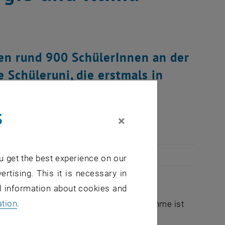
en rund 900 SchülerInnen an der
 Schüleruni, die erstmals in
niversity for Climate and
s
×
u get the best experience on our
ertising. This it is necessary in
al information about cookies and
hren und soll ihnen durch Workshops,
ation
.
Klimawandel näher bringen. Die Teilnahme ist