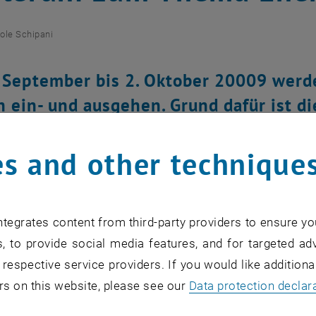
ole Schipani
 September bis 2. Oktober 20009 werd
 ein- und ausgehen. Grund dafür ist die
 Rahmen des EU-Projekts „Schools at U
 stattfindet.
s and other technique
for this item are only visible after login.
tegrates content from third-party providers to ensure yo
, to provide social media features, and for targeted adv
 respective service providers. If you would like addition
uni richtet sich an Kinder im Alter von zehn bis zwölf Ja
rs on this website, please see our
Data protection declar
srunden und spannende Vorträge die Themen Energie und 
 KinderuniTechnik kostenlos.