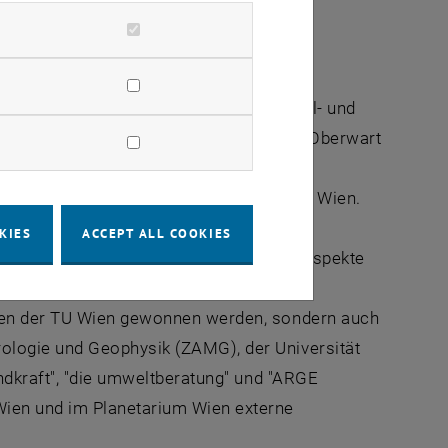
 sowie die neunte Schulstufe aus Mittel- und
us Steyr, vom Waldviertel als auch aus Oberwart
lagen und Energiewirtschaft) vom
 Schulen kommt nicht vom Einzugsgebiet Wien.
KIES
ACCEPT ALL COOKIES
che, technische und gesellschaftliche Aspekte
vermittelt werden – und dies natürlich
nnen der TU Wien gewonnen werden, sondern auch
ologie und Geophysik (ZAMG), der Universität
indkraft", "die umweltberatung" und "ARGE
ien und im Planetarium Wien externe