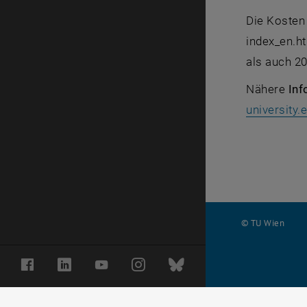
Die Kosten
index_en.h
als auch 20
Nähere
Inf
university.
© TU Wien
#
Facebook
LinkedIn
YouTube
Instagram
Bluesky
116210