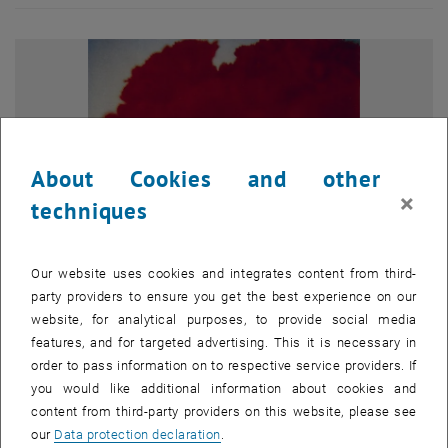
About Cookies and other
×
techniques
Our website uses cookies and integrates content from third-
party providers to ensure you get the best experience on our
website, for analytical purposes, to provide social media
Enlarg
features, and for targeted advertising. This it is necessary in
Cy Twombly, Flowers II, Gaeta, 2005, Collection Cy Twombly, Foto:
Archiv Nicola del Roscio, Rom, © Cy Twombly
order to pass information on to respective service providers. If
you would like additional information about cookies and
Cy Twombly, Flowers II, Gaeta, 2005, Collection Cy Twombly, Foto: Arc
Additional images for this item are only visible after login.
content from third-party providers on this website, please see
our
Data protection declaration
.