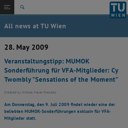
Studies
Open page navigation
DE
TU Login
Research
Search
International
Quicklinks
All news at TU Wien
Toggle quicklinks menu
Career
Top menu level
all news
28. May 2009
Back to:
TU Wien Homepage
Back: list subpages of parent page TU Wien Homepage
Veranstaltungstipp: MUMOK
Overview
Sonderführung für VFA-Mitglieder: Cy
Twombly "Sensations of the Moment"
Created by
Andrea Hayer-Wessely
Am Donnerstag, den 9. Juli 2009 findet wieder eine der
beliebten MUMOK-Sonderführungen exklusiv für VFA-
Mitglieder statt.