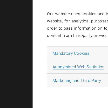
Neben dem e
vergangenh
Our website uses cookies and in
Education 
website, for analytical purposes
miteinander
order to pass information on to
aus der Rea
content from third-party provide
40% Peer 
10% Emplo
Allow ma
Mandatory Cookies
20% Staff
A
Anonymised Web Statistics
20% Citat
5% Intern
All
Marketing and Third Party
5% Intern
Die TU Wie
100 Univers