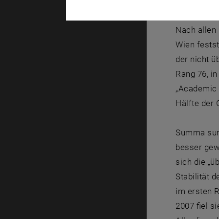
aktuellen P
Nach allen
Wien festst
der nicht ü
Rang 76, in
„Academic 
Hälfte der
Summa summ
besser gewo
sich die „ü
Stabilität 
im ersten R
2007 fiel s