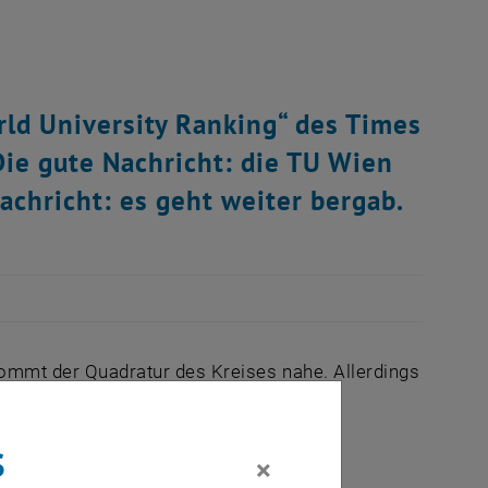
ld University Ranking“ des Times
Die gute Nachricht: die TU Wien
achricht: es geht weiter bergab.
 kommt der Quadratur des Kreises nahe. Allerdings
 Faktum, mit dem sich die Betroffenen
s
×