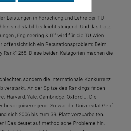
der Leistungen in Forschung und Lehre der TU
en sind stabil bis leicht steigend. Und das trotz
ungen „Engineering & IT“ wird für die TU Wien
ir offensichtlich ein Reputationsproblem: Beim
y Rank“ 268. Diese beiden Katagorien machen die
lechter, sondern die internationale Konkurrenz
 verstärkt. An der Spitze des Rankings finden
: Harvard, Yale, Cambridge, Oxford ... Die
ber besorgniserregend. So war die Universität Genf
und sich 2006 bis zum 39. Platz vorzuarbeiten.
nden! Das deutet auf methodische Probleme hin.