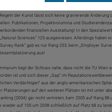
latzierung (244) nach unten.
 Regeln der Kunst lässt sich keine gravierende Änderung 
ellen. Publikationen, Projektvolumina und Studierendenzahl
berbordenden finanziellen Ausstattung! In den Spezialwert
 „Natural Sciences“ 125 ausgewiesen. Allerdings haben w
Survey Rank“ gab es nur Rang 253, beim „Employer Surve
 Gesamtplatzierung aus!
arum liegt der Schluss nahe, dass nicht die TU Wien sch
rden ist und sich dieser „Gap“ im Reputationswettbewerb
blichen Verdächtigen“ aus der anglo-amerikanischen Sphäre
der Platzierungen auf den weiteren Plätzen ist mit unter a
anking (2004) gar nicht vertreten, kam 2005 auf Rang 88 
ie wieder auf 105 um 2008 schließlich auf Platz 68 zu la