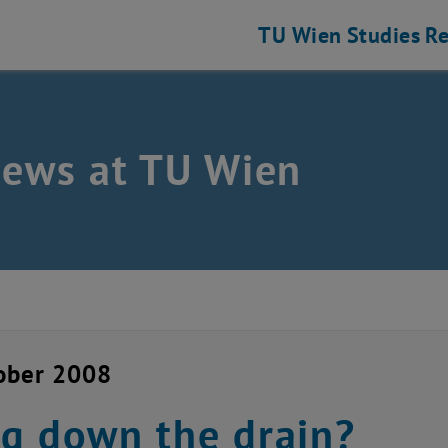
TU Wien
Studies
Re
news at TU Wien
ober 2008
g down the drain?