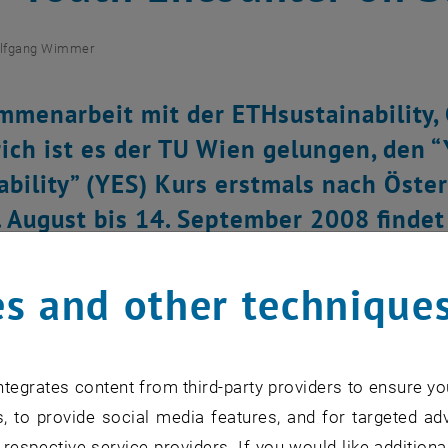
lfgang Wimmer
mmenarbeit mit der ETHsustainability, 
ich ist es der TU Wien gelungen, den 
ability” (YES) Kurs erstmals nach Öste
 August bis 14. September 2008 findet 
uen Region nahe Wien, statt.
s and other technique
e Initiative der ETHsustainability Gruppe der ETH Zürich. D
ntInnen aus der Industrie und Wissenschaft zusammen zu
tegrates content from third-party providers to ensure yo
erung von Nachhaltigkeitsaspekten zu behandeln. Der YES 
, to provide social media features, and for targeted adv
en aus der ganzen Welt eine einzigartige Bildungsmöglich
 respective service providers. If you would like addition