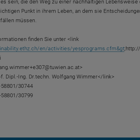
 es sein, die den Weg zu einer nachhaltigen Lebensweise
chtigen Punkt in ihrem Leben, an dem sie Entscheidungen
 fällen müssen.
rmationen finden Sie unter <link
nability.ethz.ch/en/activities/yesprograms.cfm&gt
;http:
i
gang.wimmer+e307@tuwien.ac.at>
f. Dipl.-Ing. Dr.techn. Wolfgang Wimmer</link>
1-58801/30744
-58801/30799