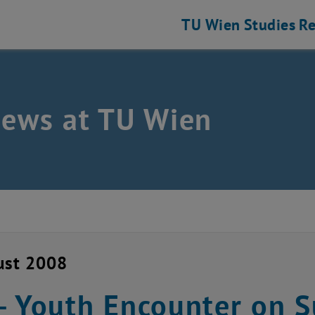
TU Wien
Studies
Re
news at TU Wien
ust 2008
- Youth Encounter on S