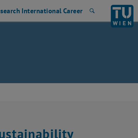
search
International
Career
Search
ustainability