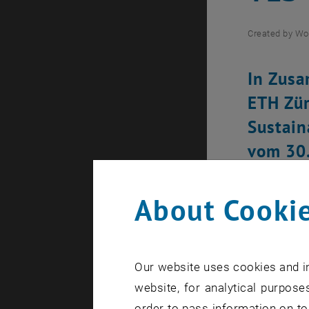
Created by
Wo
In Zusa
ETH Zür
Sustain
vom 30.
Donau-A
About Cookie
YES ist ein
Repräsenta
Our website uses cookies and in
Implementi
website, for analytical purposes
StudentInn
order to pass information on to