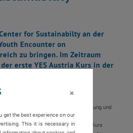
Center for Sustainabilty an der
“Youth Encounter on
rreich zu bringen. Im Zeitraum
der erste YES Austria Kurs in der
s
×
ie ETHsustainability ist stets bestrebt,
 bringen, um Fragen bezüglich Entwicklung und
u get the best experience on our
Kurs bietet bereits seit neun Jahren
ertising. This it is necessary in
keit: In einem intensiven zweiwöchigen Kurs
al information about cookies and