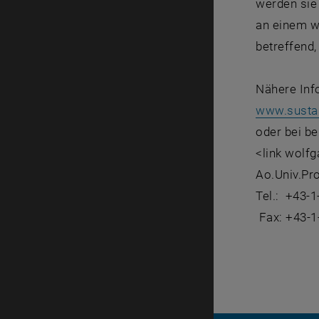
werden sie
an einem wi
betreffend,
Nähere Info
www.sustai
oder bei be
<link wolf
Ao.Univ.Pro
Tel.: +43-
Fax: +43-1