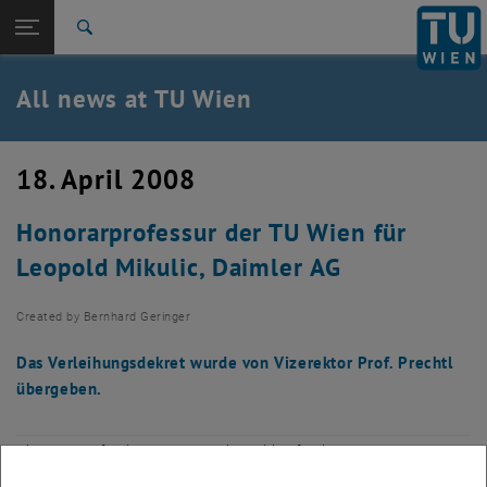
Studies
Open page navigation
DE
TU Login
Research
Search
International
Quicklinks
All news at TU Wien
Toggle quicklinks menu
Career
Top menu level
all news
18. April 2008
Back to:
TU Wien Homepage
Back: list subpages of parent page TU Wien Homepage
Honorarprofessur der TU Wien für
Overview
Leopold Mikulic, Daimler AG
Created by
Bernhard Geringer
Das Verleihungsdekret wurde von Vizerektor Prof. Prechtl
übergeben.
The images for this item are only visible after login.