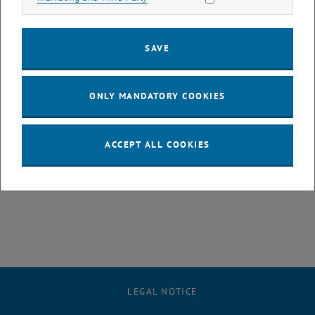
alternativen Kraftstoffen bzw. Energiespeichern und weiter
reichende Antriebslösungen wie die Brennstoffzelle geben.
Die TU Wien ergänzt damit die Reihe hochkarätiger Fachleute aus
SAVE
der Automobilindustrie, die den Studierenden einen exzellenten
Einblick in den aktuellen Stand der Entwicklung, sowie in
Zukunftstrends geben und neben wissenschaftlich-technischen
ONLY MANDATORY COOKIES
auch wirtschaftliche Aspekte aus erster Hand vermitteln.
ACCEPT ALL COOKIES
<link fileadmin t tuwien fotos news alumni lebenslauf_dr._mikulic_-
_deutsch_141207.pdf pdf-link>Lebenslauf
LEGAL NOTICE