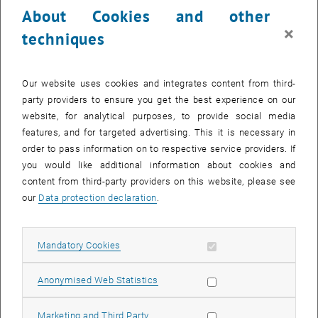
About Cookies and other
Dr. Leopold Mikulic, Leiter Programm-Management und Entwicklung
×
PKW-Motoren und Triebstrang der Mercedes-Benz Cars Group,
techniques
wurde am 8. April 2008 im Rahmen einer Feier die Honorarprofessur
und damit die Lehrbefugnis an der Technischen Universität Wien
verliehen.
Our website uses cookies and integrates content from third-
party providers to ensure you get the best experience on our
Mikulic, geboren 1952 in Wien, studierte Maschinenbau an der
website, for analytical purposes, to provide social media
Technischen Universität Wien und promovierte mit der Dissertation
features, and for targeted advertising. This it is necessary in
„Katalytische Abgasreinigung an kleinvolumigen
order to pass information on to respective service providers. If
Zweitaktottomotoren“. Seine weitere berufliche Laufbahn führte ihn
you would like additional information about cookies and
über die AVL-List GmbH in Graz, Mercedes Benz AG, die Audi AG
content from third-party providers on this website, please see
Ingolstadt und die Deutz AG Köln im Jahre 2001 wieder nach
our
Data protection declaration
.
Stuttgart zu seiner aktuellen Funktion bei der Daimler AG.
Prof. Mikulic wird am Institut für Verbrennungskraftmaschinen und
Kraftfahrzeugbau der TU Wien ab dem Sommersemester 2008 die
Allow mandatory cookies
Mandatory Cookies
neue Vorlesung „Zukünftige Antriebskonzepte“ halten und damit den
Studenten einen breit gefächerten Einblick in diese aktuelle
Allow statistic cookies
Anonymised Web Statistics
Thematik der Verbrauchs- und Treibhausgaseinsparung sowie auch
über neue Lösungen zur Schadstoffminimierung bis hin zu
Allow marketing cookies
Marketing and Third Party