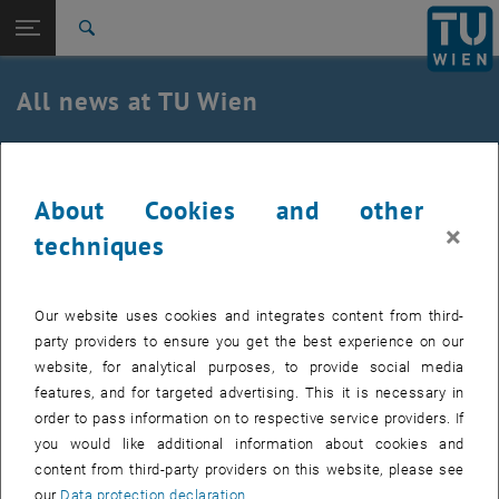
Studies
Open page navigation
DE
TU Login
Research
Search
International
Quicklinks
All news at TU Wien
Toggle quicklinks menu
Career
Top menu level
all news
21. November 2007
Back to:
TU Wien Homepage
Back: list subpages of parent page TU Wien Homepage
About Cookies and other
×
Darf's ein Auslandspraktikum sein?
Overview
techniques
Created by
Christoph Opitz
Our website uses cookies and integrates content from third-
Während des Studiums ins Ausland zu gehen muss nicht
party providers to ensure you get the best experience on our
unbedingt bedeuten dort auch zu studieren.
website, for analytical purposes, to provide social media
features, and for targeted advertising. This it is necessary in
order to pass information on to respective service providers. If
The images for this item are only visible after login.
you would like additional information about cookies and
content from third-party providers on this website, please see
Die unverbindliche und kostenlose Anmeldung für bezahlte
our
Data protection declaration
.