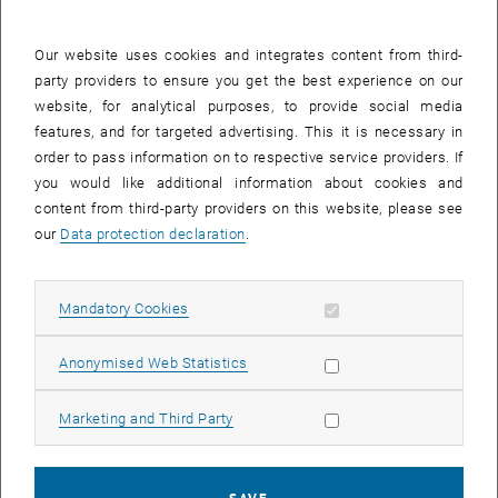
Das E-Learning Zentrum der TU Wien hat Inputs und Anregungen
Our website uses cookies and integrates content from third-
der Lehrenden aufgegriffen und eine Reihe von
party providers to ensure you get the best experience on our
Zusatzfunktionalitäten in TUWEL (basierend auf der Lernsoftware
website, for analytical purposes, to provide social media
Moodle) umgesetzt. Außerdem realisieren wir während der
features, and for targeted advertising. This it is necessary in
Sommerferien den Release-Wechsel auf die Version 1.8.
order to pass information on to respective service providers. If
you would like additional information about cookies and
Gemeinsam mit unserem Partner von der Universität für
content from third-party providers on this website, please see
Bodenkultur DI Claus-Rainer Michalek, gestalten wir deshalb den
our
Data protection declaration
.
nächsten E-Learning Impuls rund um die Neuerungen von
TUWEL/Moodle und diskutieren mit Ihnen über wünschenswerte
zukünftige Entwicklungen.
Allow mandatory cookies
Mandatory Cookies
Zeit
: 05.07.2007, 15:00 – 17:00
Allow statistic cookies
Anonymised Web Statistics
Ort
: Vortragsraum der Bibliothek der TU Wien, Resselg. 4 , 5. Stock
Thema
: Moodle – News und Ankündigungen
Allow marketing cookies
Marketing and Third Party
ReferentInnen: DI Andreas Hruska, DI Katarzyna Potocka (E-Learning
Zentrum, TU Wien) und DI Claus-Rainer Michalek (E-Learning,