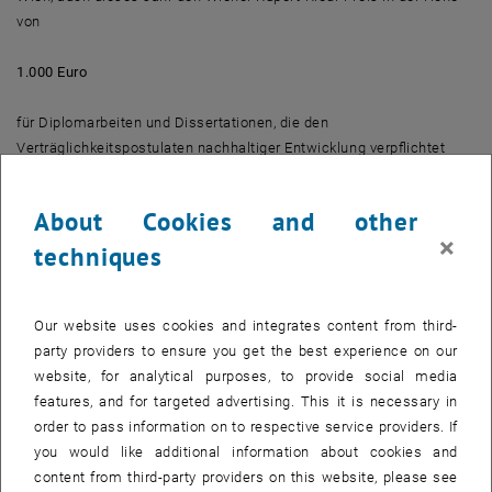
von
1.000 Euro
für Diplomarbeiten und Dissertationen, die den
Verträglichkeitspostulaten nachhaltiger Entwicklung verpflichtet
sind.
About Cookies and other
Gefördert werden abgeschlossene, interdisziplinäre und praxis-
×
techniques
bezogene Arbeiten aus Naturwissenschaften, Wirtschaft, Technik,
Sozial- und Geisteswissenschaften.
Der Preis ist von Sponsoren gestiftet.
Our website uses cookies and integrates content from third-
party providers to ensure you get the best experience on our
Kriterien der Preiswürdigkeit:
website, for analytical purposes, to provide social media
features, and for targeted advertising. This it is necessary in
Verankerung in der Evolutionstheorie
order to pass information on to respective service providers. If
Interdisziplinarität
you would like additional information about cookies and
Verknüpfung mit Fragen nach Ursachen und Regulierung des
content from third-party providers on this website, please see