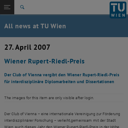
Studies
Open page navigation
DE
TU Login
Research
Search
International
Quicklinks
All news at TU Wien
Toggle quicklinks menu
Career
Top menu level
all news
27. April 2007
Back to:
TU Wien Homepage
Back: list subpages of parent page TU Wien Homepage
Wiener Rupert-Riedl-Preis
Overview
Der Club of Vienna vergibt den Wiener Rupert-Riedl-Preis
für interdisziplinäre Diplomarbeiten und Dissertationen
The images for this item are only visible after login.
Der Club of Vienna – eine internationale Vereinigung zur Förderung
interdisziplinärer Forschung – verleiht,gemeinsam mit der Stadt
Wien, auch dieses Jahr den Wiener Rupert-Riedl-Preis in der Höhe