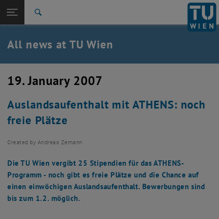
Studies
Open page navigation
DE
TU Login
Research
Search
International
Quicklinks
All news at TU Wien
Toggle quicklinks menu
Career
Top menu level
all news
19. January 2007
Back to:
TU Wien Homepage
Back: list subpages of parent page TU Wien Homepage
Auslandsaufenthalt mit ATHENS: noch
Overview
freie Plätze
Created by
Andreas Zemann
Die TU Wien vergibt 25 Stipendien für das ATHENS-
Programm - noch gibt es freie Plätze und die Chance auf
einen einwöchigen Auslandsaufenthalt. Bewerbungen sind
bis zum 1.2. möglich.