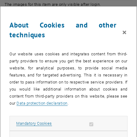
The images for this item are only visible after login.
Von
17. bis 24. März 2007
finden an renommierten EU-Universitäten
About Cookies and other
wieder einwöchige Kurse im Rahmen des ATHENS-Programmes
×
techniques
statt. Das TU-Stipendium dafür bewegt sich - je nach Zielland -
zwischen EUR 180 und 280. Damit kann die Unterkunft und ein Teil
der Reisekosten finanziert werden.
Our website uses cookies and integrates content from third-
Die KandidatenInnen bewerben sich für mehrere Kurse ihrer Wahl.
party providers to ensure you get the best experience on our
Die endgültige Zuteilung erfolgt durch die zentrale ATHENS-
website, for analytical purposes, to provide social media
Koordinationsstelle (ParisTech) Anfang Februar.
features, and for targeted advertising. This it is necessary in
order to pass information on to respective service providers. If
Das ATHENS-Netzwerk besteht aus zehn französischen Grandes
you would like additional information about cookies and
Ecoles (ParisTech) und 12 weiteren, renommierten EU-
content from third-party providers on this website, please see
Universitäten. Darunter klingende Namen wie etwa das Politecnico
our
Data protection declaration
.
di Milano, die Universidad Politecnica de Madrid, die KTH Stockholm
oder die TU München.
Die anrechenbaren Lehrveranstaltungen behandeln Themen aus
Allow mandatory cookies
Mandatory Cookies
Technik und Naturwissenschaften, umfassen etwa 25 - 30
Gesamtstunden (2 - 3 ECTS) und werden auf Englisch oder