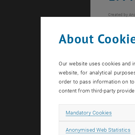
Created by
And
Andreas
About Cookie
Ideenwe
Our website uses cookies and in
The images 
website, for analytical purposes
order to pass information on to
content from third-party provide
Der junge 
teilgenom
Allow ma
Mandatory Cookies
Bei der "De
Klimaleitun
A
Anonymised Web Statistics