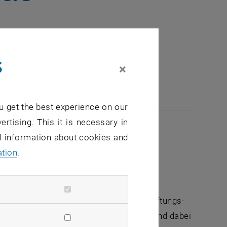
ionen wurde beim
s
×
Preis ausgezeichnet.
u get the best experience on our
ertising. This it is necessary in
al information about cookies and
ation
.
ür Installationen" am Ideenwettbewerb
kensystem bei dem die Installationen (Lüftungs-
ergebracht werden. Die Installationen sind dabei