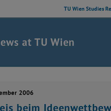
TU Wien
Studies
Re
news at TU Wien
cember 2006
reis beim Ideenwettbe