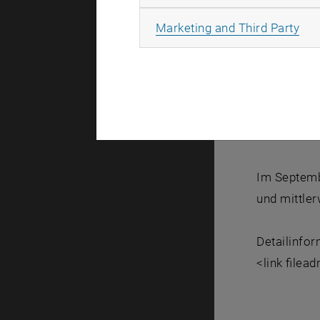
über die g
Tragkonstr
All
Marketing and Third Party
Zusätzlich 
Installatio
Installatio
L. Burtsche
Im Septemb
und mittler
Detailinfor
<link filea