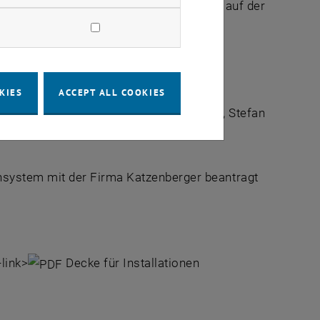
 Bei Umbauarbeiten werden einfach die auf der
sätzlichen Leitungen eingelegt.
und durch die zusätzliche Höhe, da die
nweite. Das Patent für die "Decke für
KIES
ACCEPT ALL COOKIES
Die Erfinder sind Prof. Johann Kollegger, Stefan
system mit der Firma Katzenberger beantragt
-link>
Decke für Installationen