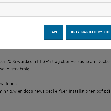
esamte Lebensdauer des Gebäudes permanent zugänglich.
uktion befindlichen Abdeckplatten abgenommen und die zu
ow marketing cookies
ergibt sich durch das sehr leichte System (ca.300kg/m²) 
nsleitungen eingelegt werden, eine Vergrößerung der Span
SAVE
ONLY MANDATORY COO
nen", wurde von der Technischen Universität aufgegriffen. 
r und Andreas Kainz.
er 2006 wurde ein FFG-Antrag über Versuche am Decken
weile genehmigt.
mationen:
dmin t tuwien docs news decke_fuer_installationen.pdf pdf