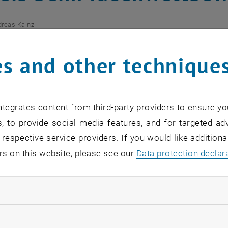
reas Kainz
 Kainz vom Institut für Tragkonstrukt
s and other technique
ttbewerb Genius 2006 mit dem ersten 
tegrates content from third-party providers to ensure yo
for this item are only visible after login.
, to provide social media features, and for targeted adv
 respective service providers. If you would like addition
rs on this website, please see our
Data protection declar
Bauingenieur hat mit seinem Dissertationsthema "Decke f
men.
ndatory cookies
cke für Installationen" handelt es sich um ein neues Dec
g, Kommunikationkabel, etc. ) in der Tragkonstruktion unt
llow statistic cookies