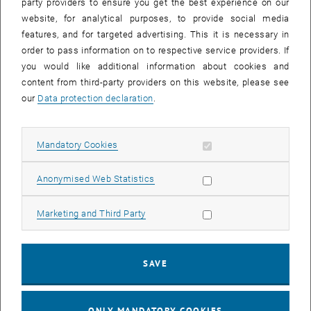
party providers to ensure you get the best experience on our
website, for analytical purposes, to provide social media
Das 7. EU-Forschungsrahmenprogramm ist das grösste,
features, and for targeted advertising. This it is necessary in
internationale, kooperative und kompetitive Forschungs- und
order to pass information on to respective service providers. If
Technologieprogramm mit rund 54 Milliarden Euro für europäische
you would like additional information about cookies and
Forschungszusammenarbeit, für Innovation und
content from third-party providers on this website, please see
Wettbewerbsfähigkeit und für Ihre internationale Vernetzung.
our
Data protection declaration
.
Finden Sie einen Überblick unter <link http: www.ffg.at rp7 _blank
tutextlinks>
www.ffg.at/rp7 und stellen Sie Ihre Fragen zum EU-
Allow mandatory cookies
Mandatory Cookies
Rahmenprogramm. ExpertInnen werden bei der Auftaktkonferenz
darauf eingehen.
Allow statistic cookies
Anonymised Web Statistics
Anmeldung und Fragen unter <link http: www.ffg.at rp7 _blank
Allow marketing cookies
Marketing and Third Party
tutextlinks>
www.ffg.at/rp7 bis 31. Oktober 2006.
Zeit
: Mittwoch, 8. November 2006
SAVE
Beginn um 09:30 Uhr s.t.
Ort
: Börsegebäude, Festsaal
ONLY MANDATORY COOKIES