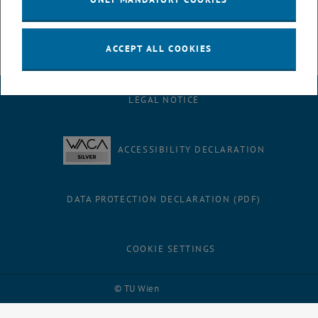
1010 Wien, Wipplingerstrasse 34
ACCEPT ALL COOKIES
LEGAL NOTICE
ACCESSIBILITY DECLARATION
DATA PROTECTION DECLARATION (PDF)
COOKIE SETTINGS
Facebook
LinkedIn
YouTube
Instagram
Bluesky
© TU Wien
# 116210