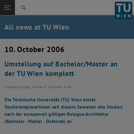
Studies
Open page navigation
DE
TU Login
Research
Search
International
Quicklinks
All news at TU Wien
Toggle quicklinks menu
Career
Top menu level
all news
10. October 2006
Back to:
TU Wien Homepage
Back: list subpages of parent page TU Wien Homepage
Umstellung auf Bachelor/Master an
Overview
der TU Wien komplett
Created by
Mag. Werner F. Sommer, MAS
Die Technische Universität (TU) Wien bietet
StudienbeginnerInnen seit diesem Semester alle Studien
nach der europaweit gültigen Bologna-Architektur
(Bachelor - Master - Doktorat) an.