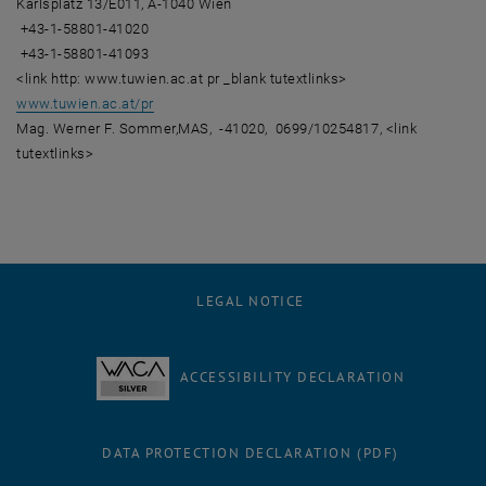
Karlsplatz 13/E011, A-1040 Wien
+43-1-58801-41020
+43-1-58801-41093
<link http: www.tuwien.ac.at pr _blank tutextlinks>
www.tuwien.ac.at/pr
Mag. Werner F. Sommer,MAS,
-41020,
0699/10254817, <link
tutextlinks>
LEGAL NOTICE
ACCESSIBILITY DECLARATION
DATA PROTECTION DECLARATION (PDF)