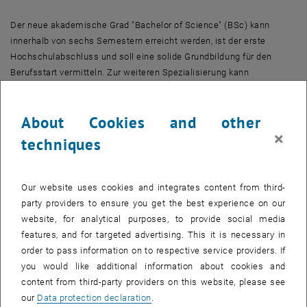
Der neue akademische Grad "Bachelor of Science" (BSc) kann
innerhalb von sechs Semestern erreicht werden, ist der erste
Hochschulabschluss und soll eine solide Grundbildung für den
Berufsstart vermitteln. Zur weiteren Spezialisierung kann
anschließend ein zweijähriges Masterstudium (Abschluss an der
TU: Diplom-Ingenieur) angeschlossen werden. Das Angebot wird
About Cookies and other
gut angenommen. Entsprechend hoch ist die Nachfrage: Die neu
×
begonnenen Studien stiegen im Vergleich zum Vorjahr teilweise
techniques
massiv (Technische Physik +27%, Technische Chemie +25%,
Wirtschaftsinformatik +23%).
Our website uses cookies and integrates content from third-
Durch Umsetzung des Bologna-Abkommens ermöglicht die TU
party providers to ensure you get the best experience on our
Wien ihren Studierenden den unkomplizierten Zugang zum
website, for analytical purposes, to provide social media
europäischen Hochschulangebot. Studierende der TU Wien haben
features, and for targeted advertising. This it is necessary in
somit einen wesentlichen Wettbewerbsvorteil im international
order to pass information on to respective service providers. If
stärker werdenden Konkurrenzkampf. Kaiser dazu: "Eine
you would like additional information about cookies and
wesentliche Motivation für die Einführung des Bologna-Prozesses
content from third-party providers on this website, please see
war die Beseitigung von Mobilitätshindernissen bei Studien in
our
Data protection declaration
.