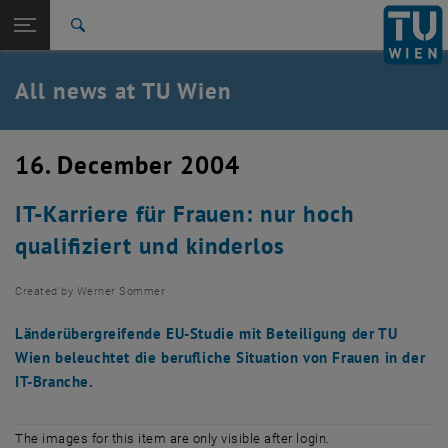
Studies
Open page navigation
DE
TU Login
Research
Search
International
Quicklinks
All news at TU Wien
Toggle quicklinks menu
Career
Top menu level
all news
16. December 2004
Back to:
TU Wien Homepage
Back: list subpages of parent page TU Wien Homepage
IT-Karriere für Frauen: nur hoch
Overview
qualifiziert und kinderlos
Created by
Werner Sommer
Länderübergreifende EU-Studie mit Beteiligung der TU
Wien beleuchtet die berufliche Situation von Frauen in der
IT-Branche.
The images for this item are only visible after login.