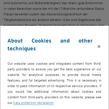
sind Autonomie und Selbstständigkeit, das relativ gute Einkommen
in vielen Bereichen sowie der mit der IT-Branche verbundene Status.
Frauen bewerten zudem den Abwechslungsreichtum der
Tätigkeitsbereiche als äußerst attraktiv. Dies sind Ergebnisse des
europäischen Projekts "Widening Women's Work in Information and
Communication Technology" (www-ict).
About Cookies and other
Ein europäisches Problem
×
techniques
An dem von der Europäischen Kommission im "Information Society
Technologies" (IST) Programm geförderten Projekt waren sowohl
Forschungseinrichtungen als auch PraktikerInnen aus arbeitsmarkt-
Our website uses cookies and integrates content from third-
und wirtschaftsnahen Organisationen in Belgien, Frankreich,
party providers to ensure you get the best experience on our
Großbritannien, Irland, Italien, Österreich und Portugal beteiligt. Das
website, for analytical purposes, to provide social media
Datenmaterial setzt sich aus insgesamt 140 biographischen
features, and for targeted advertising. This it is necessary in
Interviews (33 davon mit Männern) und mehreren Firmen-
order to pass information on to respective service providers. If
Fallstudien zusammen.
you would like additional information about cookies and
content from third-party providers on this website, please see
Über den geringen Frauenanteil im IT-Sektor gibt es zwar viel
our
Data protection declaration
.
Zahlenmaterial, jedoch mit wenig Aussagekraft. Ein Grund dafür