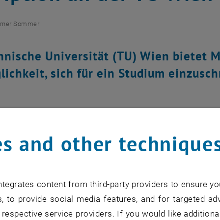
rner Sommer
hnische Universität (TU) Wien bietet M
lichkeit, sich für ein Studium einzusch
for this item are only visible after login.
s and other technique
 MaturantInnen haben an der Technischen Universität (TU
dium einzuschreiben. Die Schalter der Studien- und Prüfung
tInnen geöffnet.
tegrates content from third-party providers to ensure yo
, to provide social media features, and for targeted adv
ch nicht schlüssig ist, welches Studium es sein soll, kann
 respective service providers. If you would like addition