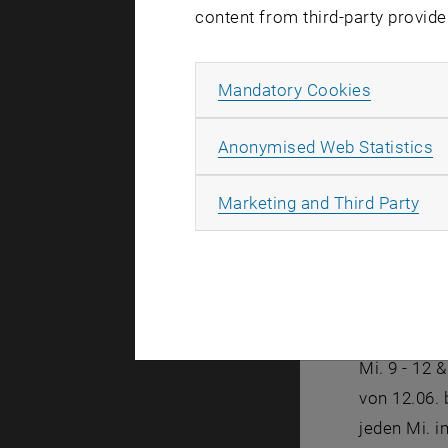
Stiege 2, 
content from third-party provide
Hand holen.
Beratung 
Allow ma
Mandatory Cookies
Am 24.06. 
A
Anonymised Web Statistics
"Yo!Einstei
All
Marketing and Third Party
Die Allgem
Öffnungsze
Mo., Do. & F
Di. 8 - 12 h
Mi. 9 - 12 &
von 12.06. b
jeden Mi. i