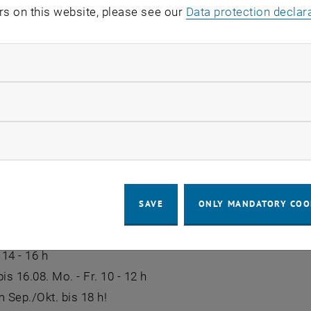
Erdgeschoss) von den BeraterInnen der HTU (HochschülerI
rs on this website, please see our
Data protection declar
 Wer am 23.06. keine Zeit hat, kann auch am 30.06. von 9
kommen.
ndatory cookies
kann man, ein paar Meter weiter (Freihaus-Aula, 1040 Wi
llow statistic cookies
n" einen lustvollen Blick hinter die TU-Kulissen werfen. A
ow marketing cookies
eine Zulassungsfrist für das Wintersemester endet am 29
iten der Studien- und Prüfungsabteilung:
SAVE
ONLY MANDATORY COO
r. 9 - 12 h
 14 - 16 h
is 16.08. Mo. - Fr. 10 - 12 h
m Sep./Okt. bis 18 h!