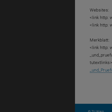
Websites:
<link http:
<link http:
Merkblatt:
<link http
_und_pruef
tutextlinks
_und_Pruef
© TU Wien
#