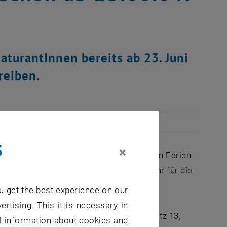
aturantInnen bereits ab 23. Juni
reiben.
s
×
) Wien die Möglichkeit, sich noch vor den Ferien
sabteilung sind bereits ab 23. Juni, 9 Uhr für die
u get the best experience on our
ertising. This it is necessary in
 sich direkt vor Ort (1040 Wien, Karlsplatz 13,
al information about cookies and