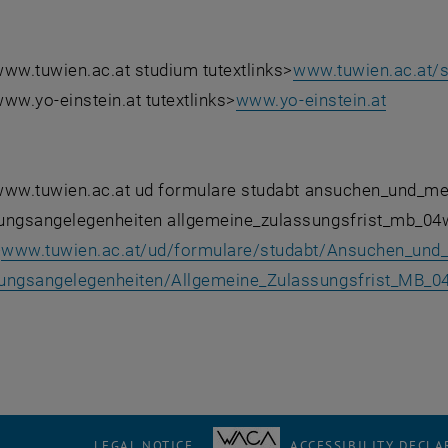
 www.tuwien.ac.at studium tutextlinks>
www.tuwien.ac.at/
 www.yo-einstein.at tutextlinks>
www.yo-einstein.at
: www.tuwien.ac.at ud formulare studabt ansuchen_und_mer
ungsangelegenheiten allgemeine_zulassungsfrist_mb_04
>
www.tuwien.ac.at/ud/formulare/studabt/Ansuchen_und_M
ungsangelegenheiten/Allgemeine_Zulassungsfrist_MB_0
LEGAL NOTICE
ACCESSIBILITY DECLA