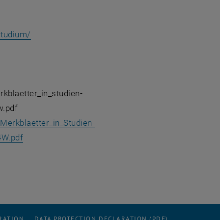
studium/
kblaetter_in_studien-
w.pdf
erkblaetter_in_Studien-
4W.pdf
RATION
DATA PROTECTION DECLARATION (PDF)