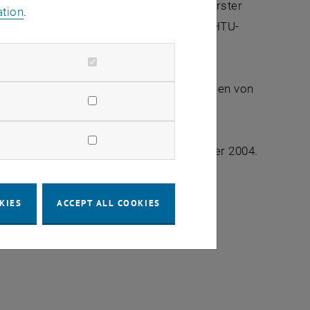
nnenschaft an der TU Wien) Infos aus erster
ation
.
 - 12 und 14 - 16 Uhr in den Genuss der HTU-
en, Wiedner Hauptstraße 8 - 10), im Rahmen von
uch dort gibt es Infos zum Studium.
. Oktober, die Nachfrist am 30. November 2004.
KIES
ACCEPT ALL COOKIES