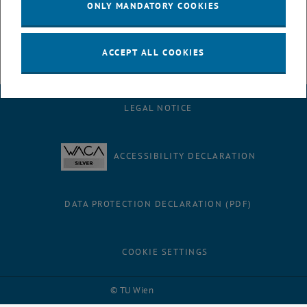
ONLY MANDATORY COOKIES
info.tuwien.ac.at/pr/news/FIT2001.htm
ACCEPT ALL COOKIES
LEGAL NOTICE
ACCESSIBILITY DECLARATION
DATA PROTECTION DECLARATION (PDF)
COOKIE SETTINGS
Facebook
LinkedIn
YouTube
Instagram
Bluesky
© TU Wien
# 116210