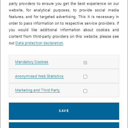
Technikstudium vermitteltwerden. Dabei werden die verschiedenen
party providers to ensure you get the best experience on our
Studienrichtungenvorgestellt, Besuche an Instituten der TU Wien,
website, for analytical purposes, to provide social media
sowie Exkursionen zutechnischen Betrieben ermöglicht. Darüber
features, and for targeted advertising. This it is necessary in
hinaus können dieMädchen Kontakt mit Studierenden und
order to pass information on to respective service providers. If
Technikerinnen aufnehmenund in Workshops die persönliche
you would like additional information about cookies and
Karriereplanung erarbeiten.
content from third-party providers on this website, please see
Die Eröffnung findet am 29.01.2001 um 9:00 Uhr im Hörsaal EI 10
our
Data protection declaration
.
derTechnischen Universität Wien, Gußhausstr. 27-29, Stiege 1, EG,
1040Wien, statt und wird vom Rektor der TU Wien, Peter
Allow mandatory cookies
Mandatory Cookies
Skalicky,vorgenommen.
Eine Podiumsdiskussion mit Technikerinnen zum Thema „Frauen
Allow statistic cookies
Anonymised Web Statistics
inder Technik REALITY“ wird am 1.2.2001 um 12:30 Uhr abgehalten.
Interessierte Schülerinnen werden gebeten, sich beim
Allow marketing cookies
Marketing and Third Party
VereinSprungbrett anzumelden.
Websites:
SAVE
Verein Sprungbrett: <link http: members.vienna.at sprungbrett
fit>
members.vienna.at/sprungbrett/fit/
<link http: members.vienna.at sprungbrett fit>TU Wien: