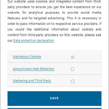
Our website uses cookies and integrates content from third-
Aus diesem Anlass lädt die Gruppe zu einem Tag der offenen Tür
party providers to ensure you get the best experience on our
am12. Mai 2000, ab 10:00 an die TU Wien. Ort: Institut
website, for analytical purposes, to provide social media
fürrechnergestützte Automation (183/2), 1040,
features, and for targeted advertising. This it is necessary in
Favoritenstr.9/StiegeIII/4.Stock, gelber Bereich.
order to pass information on to respective service providers. If
Der Tag der offenen Tür ist als Leistungsschau des PRIPkonzipiert,
you would like additional information about cookies and
zu dem eine Reihe von Kollegen, Firmen, Vertreter vonöffentlichen
content from third-party providers on this website, please see
Organisationen und der Presse erwartet werden.
our
Data protection declaration
.
In interaktiven Vorführungen und auf Plakaten werden dieErgebnisse
der Forschungstätigkeit der letzten 10 Jahre dargestellt.So war das
Allow mandatory cookies
Mandatory Cookies
PRIP Koordinator eines österreichweitenForschungsschwerpunktes
des Fonds zur Förderung derwissenschaftlichen Forschung (FWF)
Allow statistic cookies
Anonymised Web Statistics
an dem 10 verschiedene Institutein Wien, Linz und Graz über mehr
als 5 Jahre auf dem Gebiet derMustererkennung und
Bildverarbeitung zusammengearbeitet haben.Ergebnisse dieser
Allow marketing cookies
Marketing and Third Party
Forschungstätigkeit werden gezeigt.
Weiters ist das PRIP maßgeblich an einem der fünf im Jänner
SAVE
2000neu bewilligten Kompetenzzentren beteiligt. Das
Kompetenzzentrum"Advance Computer Vision - ACV" ist eine