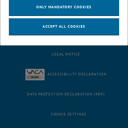
Zusammenarbeit von 7wissenschaftlichen Partner mit 13
ONLY MANDATORY COOKIES
Industriepartnern. Es wird einÜberblick über die 5 verschiedenen
Arbeitsbereiche desKompetenzzentrums gegeben.
ACCEPT ALL COOKIES
LEGAL NOTICE
ACCESSIBILITY DECLARATION
DATA PROTECTION DECLARATION (PDF)
COOKIE SETTINGS
Facebook
LinkedIn
YouTube
Instagram
Bluesky