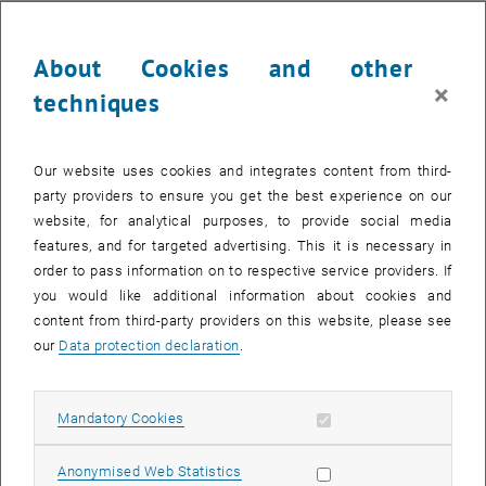
Projektleitung:
Birgit Knauer
About Cookies and other
Wer ist an dem Projekt beteiligt?
×
techniques
Folgende Personen aus unterschiedlichen Bereichen und Fakultäten
sind derzeit mit dem Projekt befasst:
Fakultät für Architektur und Raumplanung, Denkmalpflege und
Our website uses cookies and integrates content from third-
Bauen im Bestand (E251-02): Birgit Knauer, Friedrich Hauer, Emily
party providers to ensure you get the best experience on our
Paefgen
website, for analytical purposes, to provide social media
features, and for targeted advertising. This it is necessary in
Fakultät für Informatik, Computer Graphics (E193-02): Manuela
order to pass information on to respective service providers. If
Waldner, Philipp Erler, Samuel Engel
you would like additional information about cookies and
Fakultät für Mathematik und Geoinformation,
Department
für
content from third-party providers on this website, please see
Geodäsie und Geoinformation (E120-02): Markus Kattenbeck,
our
Data protection declaration
.
Iskren Ivanov, Aida Smajlovic
Vizerektorat Digitalisierung und Infrastruktur, Archiv der TU Wien
(E81): Paulus Ebner, Alexandra Wieser
Allow mandatory cookies
Mandatory Cookies
Vizerektorat Digitalisierung und Infrastruktur, Datenschutz und
Dokumentenmanagement (E018): Christina Thirsfeld
Allow statistic cookies
Anonymised Web Statistics