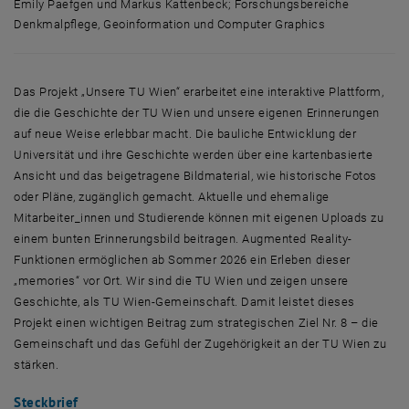
Emily Paefgen und Markus Kattenbeck; Forschungsbereiche
Denkmalpflege, Geoinformation und Computer Graphics
v.l.n.r.: Aida Smajlovic, Manuela Waldner, Birgit Knauer, Iskren Ivan
Das Projekt „Unsere TU Wien“ erarbeitet eine interaktive Plattform,
die die Geschichte der TU Wien und unsere eigenen Erinnerungen
auf neue Weise erlebbar macht. Die bauliche Entwicklung der
Universität und ihre Geschichte werden über eine kartenbasierte
Ansicht und das beigetragene Bildmaterial, wie historische Fotos
oder Pläne, zugänglich gemacht. Aktuelle und ehemalige
Mitarbeiter_innen und Studierende können mit eigenen
Uploads
zu
einem bunten Erinnerungsbild beitragen.
Augmented Reality
-
Funktionen ermöglichen ab Sommer 2026 ein Erleben dieser
„
memories
“ vor Ort. Wir sind die TU Wien und zeigen unsere
Geschichte, als TU Wien-Gemeinschaft. Damit leistet dieses
Projekt einen wichtigen Beitrag zum strategischen Ziel Nr. 8 – die
Gemeinschaft und das Gefühl der Zugehörigkeit an der TU Wien zu
stärken.
Steckbrief