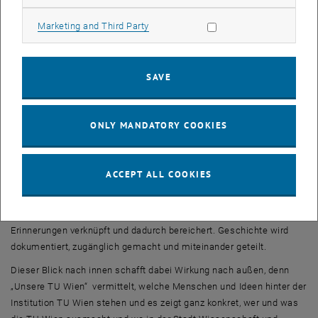
Und potenziell wir alle, die an der TU Wien arbeiten, studieren, bzw.
gearbeitet und studiert haben…
Allow marketing cookies
Marketing and Third Party
An wen richtet sich das Projekt?
Das Projekt ist identitätsstiftend und erzeugt ein
Gemeinschaftsgefühl, denn es richtet sich an die große Gruppe all
SAVE
jener, die Zeit an der TU Wien verbracht haben und verbringen: an
alle aktuellen Mitarbeiter_innen und Studierenden, aber auch Alumni
und Emeriti werden in dem Projekt angesprochen, das sich als
ONLY MANDATORY COOKIES
Citizen Science
-Projekt versteht. Es verbindet Vergangenheit,
Gegenwart und Zukunft und schafft dadurch Bewusstsein für das
Gemeinsame über die Zeiten hinweg.
ACCEPT ALL COOKIES
Was macht das Projekt besonders?
Unser hier und jetzt wird mit kollektiven und persönlichen
Erinnerungen verknüpft und dadurch bereichert. Geschichte wird
dokumentiert, zugänglich gemacht und miteinander geteilt.
Dieser Blick nach innen schafft dabei Wirkung nach außen, denn
„Unsere TU Wien“ vermittelt, welche Menschen und Ideen hinter der
Institution TU Wien stehen und es zeigt ganz konkret, wer und was