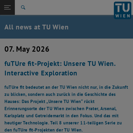
Studies
Open page navigation
DE
TU Login
Research
Search
International
Quicklinks
All news at TU Wien
Toggle quicklinks menu
Career
Top menu level
all news
07. May 2026
Back to:
TU Wien Homepage
Back: list subpages of parent page TU Wien Homepage
fuTUre fit-Projekt: Unsere TU Wien.
Overview
Interactive Exploration
fuTUre fit bedeutet an der TU Wien nicht nur, in die Zukunft
zu blicken, sondern auch zurück in die Geschichte des
Hauses: Das Projekt „Unsere TU Wien“ rückt
Erinnerungsorte der TU Wien zwischen Prater, Arsenal,
Karlsplatz und Getreidemarkt in den Fokus. Und das mit
heutiger Technologie. Teil 8 unserer 11-teiligen Serie zu
den fuTUre fit-Projekten der TU Wien.