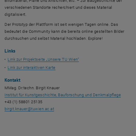
Bildmaterial, Pläne und Ansichten, etc. – zur Baugeschichte der
verschiedenen Standorte recherchiert und dieses Material
digitalisiert.
Der Prototyp der Plattform ist seit wenigen Tagen online. Das
bedeutet die Community kann die bereits online gestellten Bilder
durchsuchen und selbst Material hochladen.
Explore
!
Links
Link zur Projektseite „Unsere TU Wien“
Link zur interaktiven Karte
Kontakt
MMag. Dr.techn. Birgit Knauer
, opens
Institut für Kunstgeschichte, Bauforschung und Denkmalpflege
+43 (1) 58801 25135
birgit.knauer
@
tuwien.ac.at