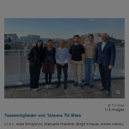
Enlarg
© TU Wien
1 
1/3 images
Teammitglieder von "Unsere TU Wien
v.l.n.r.: Aida Smajlovic, Manuela Waldner, Birgit Knauer, Iskren Ivanov,