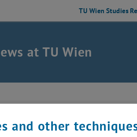
TU Wien
Studies
Re
news at TU Wien
ptember 2023
s and other technique
 Boss-Code kommt