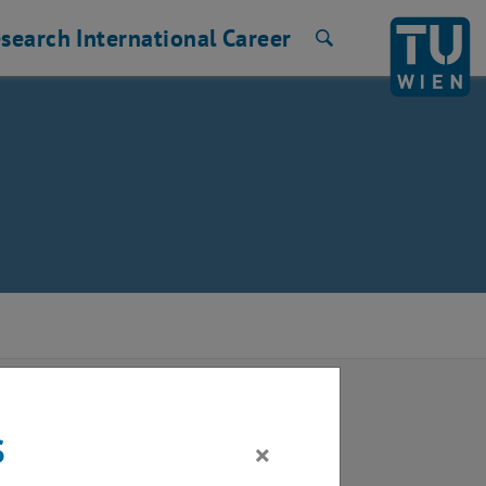
search
International
Career
Search
s
×