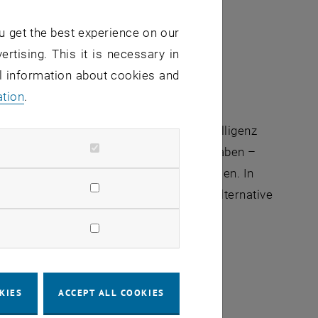
u get the best experience on our
e programmiert
ertising. This it is necessary in
al information about cookies and
ation
.
en, doch verstärkt mit Künstlicher Intelligenz
 mit einer BossApp kann ihre Vorteile haben –
zu formen, in der wir auch arbeiten wollen. In
itale Selbststeuerung eine attraktive Alternative
KIES
ACCEPT ALL COOKIES
Führungskräfteentwicklung