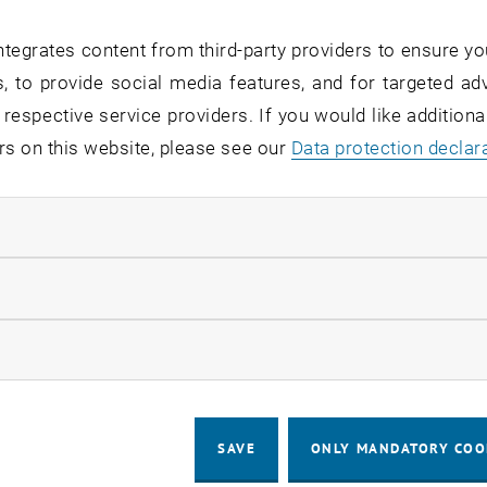
tegrates content from third-party providers to ensure yo
hrungskräfte von morgen werden gerad
, to provide social media features, and for targeted adv
 respective service providers. If you would like addition
rs on this website, please see our
Data protection declar
 Doblhofer
anager sind bereits dort und da in Unternehmen angekomm
ndatory cookies
 sie demnächst noch viel effektiver. Die Zusammenarbeit
ucht zusätzliche Services, um hier eine Arbeitsumgebung 
llow statistic cookies
Umbruchs von Führung ist aber durchaus denkbar, dass dig
hie von heute wird.
ow marketing cookies
 Autor_Innen
lhofer
SAVE
ONLY MANDATORY COO
rainer und Coach Change, Organisationsentwicklung und 