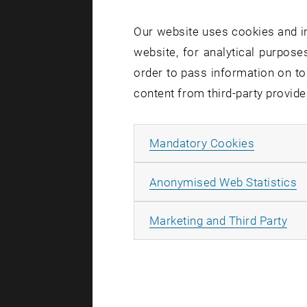
Our website uses cookies and in
Die Fü
website, for analytical purposes
order to pass information on to
content from third-party provide
Von Stefan
Virtuelle M
Allow ma
Mandatory Cookies
(KI) werden
aber es bra
A
Anonymised Web Statistics
Zeiten des 
zur Hierarc
All
Marketing and Third Party
Über die
Stefan Dob
Berater, T