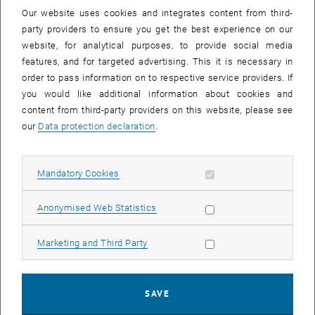
durch ein Aufbaustudium im Wissenschaftsjournalismus. Aus
Our website uses cookies and integrates content from third-
dieser Kombination entstand das „Medizinische Kabarett“, bei dem
party providers to ensure you get the best experience on our
medizinisches Wissen auf unterhaltsame Weise vermittelt wird.
website, for analytical purposes, to provide social media
Auch in Fernsehformaten und als Autor nutzt er Humor gezielt, um
features, and for targeted advertising. This it is necessary in
komplexe Themen verständlich und nahbar zu machen.
order to pass information on to respective service providers. If
Beispielsweise in seinem Programm
Wunderheiler
und dem Buch
you would like additional information about cookies and
Wunder wirken Wunder
zeigt er, welche Magie der Placebo-Effekt hat
content from third-party providers on this website, please see
oder entfernte auf der Berliner Waldbühne symbolisch einen
our
Data protection declaration
.
Blinddarm vor 10.000 Zuschauer_innen. Mit seiner Stiftung
Gesunde
Erde – Gesunde Menschen
setzt er sich zudem für Klimagesundheit
Allow mandatory cookies
Mandatory Cookies
ein und klärt über die gesundheitlichen Folgen der Klimakrise auf.
Für sein vielfältiges Engagement wurde er nun mit dem
Allow statistic cookies
Anonymised Web Statistics
Oberhummer
Award
für Wissenschaftskommunikation
ausgezeichnet. Dieser ist nach dem Wissenschaftskabarettist und
Allow marketing cookies
Marketing and Third Party
Gründungsmitglied der
Science Busters
Heinz Oberhummer
benannt. „Den Preis, der mit seinem Namen und seinem
Lebenswerk verbunden ist, zu erhalten, ist mir eine große Ehre“, so
SAVE
Eckard von Hirschhausen. „Und ein Ansporn, weiter Pointen knapp
an der Zielgruppe vorbei zu finden, sowas wie: fliegen zwei