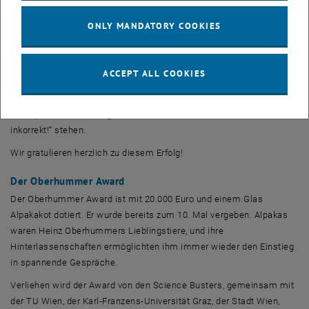
Photonen durchs Weltall. Sagt die eine zur anderen: Der Letzte
ONLY MANDATORY COOKIES
macht das Licht aus!“
Eckart von Hirschhausen reiht sich nun ebenfalls in die Liste der
Oberhummer
Award
-Preisträger_innen ein, auf der bereits James
ACCEPT ALL COOKIES
Randi, Giulia Enders, Adam Savage,
No Such Thing As A Fish
, Mai
Thi Nguyen-Kim, das Coronavirus-Update von NDR Info, der Ig
Nobelpreis, die Sendung mit der Maus und der Podcast „methodisch
inkorrekt!“ stehen.
Wir gratulieren herzlich zu diesem Erfolg!
Der Oberhummer
Award
Der Oberhummer
Award
ist mit 20.000 Euro und einem Glas
Alpakakot dotiert. Er wurde bereits zum 10. Mal vergeben. Alpakas
waren Heinz Oberhummers Lieblingstiere, und ihre
Hinterlassenschaften ermöglichten ihm immer wieder den Einstieg
in spannende Gespräche.
Verliehen wird der
Award
von den
Science Busters
, gemeinsam mit
der TU Wien, der Karl-Franzens-Universität Graz, der Stadt Wien,