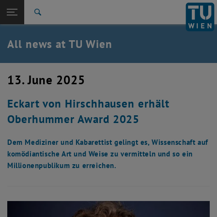
Studies
Open page navigation
DE
TU Login
Research
Search
International
Quicklinks
All news at TU Wien
Toggle quicklinks menu
Career
Top menu level
all news
13. June 2025
Back to:
TU Wien Homepage
Back: list subpages of parent page TU Wien Homepage
Eckart von Hirschhausen erhält
Overview
Oberhummer Award 2025
Dem Mediziner und Kabarettist gelingt es, Wissenschaft auf
komödiantische Art und Weise zu vermitteln und so ein
Millionenpublikum zu erreichen.