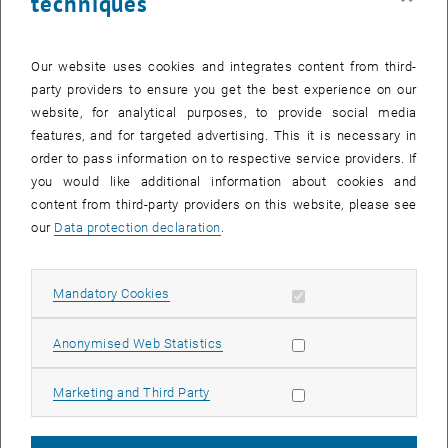
techniques
Our website uses cookies and integrates content from third-
party providers to ensure you get the best experience on our
website, for analytical purposes, to provide social media
features, and for targeted advertising. This it is necessary in
order to pass information on to respective service providers. If
you would like additional information about cookies and
content from third-party providers on this website, please see
Enlarg
© TUForMath
our
Data protection declaration
.
Wann & Wo?
Allow mandatory cookies
Mandatory Cookies
Donnerstag, 08. November 2018, 18:00 Uhr
Allow statistic cookies
Anonymised Web Statistics
Freihaus TU Wien, Wiedner Hauptstraße 8-10, Hörsaal 8
Abstract
Allow marketing cookies
Marketing and Third Party
Der Vortrag nimmt den aktuellen Dieselskandal
einiger Automobilhersteller zum Anlass, um Schwindeln aber auch