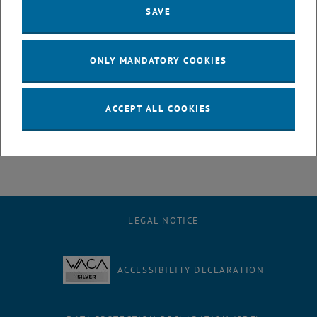
anderes Handeln jenseits von etablierten Märkten mittels
SAVE
ökonomischer Ansätze zu erklären. Auf Grund der offenliegenden
Vorteile von Schwindeln — beispielsweise verspricht ein Restaurant
ein Biohühnchen, serviert aber ein gewöhnliches — scheint es dabei
ONLY MANDATORY COOKIES
angebracht, das Nicht-Schwindeln verstehen zu wollen. Zuletzt
präsentiere ich einen eigenen Ansatz, inwieweit sich Firmen mittels
übertriebener Versprechungen Vorteile verschaffen, auch wenn dies
ACCEPT ALL COOKIES
in Zukunft die Reputation des Unternehmens beschädigt.
LEGAL NOTICE
ACCESSIBILITY DECLARATION