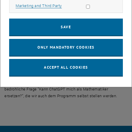
Bildschirmen). Von dem Unternehmen OpenAI im November 2022
Allow marketing cookies
Marketing and Third Party
veröffentlicht, ist es in Nutzerzahlen die am schnellsten
gewachsene Applikation aller Zeiten, von 0 auf 100 Millionen Nutzer
in 2 Monaten. Aber ist der Hype gerechtfertigt?
SAVE
In diesem Vortrag werden wir jenseits der reißerischen
Berichterstattung einen nüchternen (ernüchternden?) Blick auf
dieses “Large Language Model” werfen: Was kann es wirklich? Kann
ONLY MANDATORY COOKIES
ChatGPT sogar Mathematik Auf Schulniveau oder auch darüber
hinaus? Hat es das Potential ein mathematischer Assistent, auf
Schul- bis Forschungsniveau, zu werden?
ACCEPT ALL COOKIES
Diese Fragen wurden anhand von umfangreichen Datensätzen
untersucht. Die Ergebnisse erlauben eine nuancierte Antwort auf die
bedrohliche Frage “Kann ChatGPT mich als Mathematiker
ersetzen?”, die wir auch dem Programm selbst stellen werden.