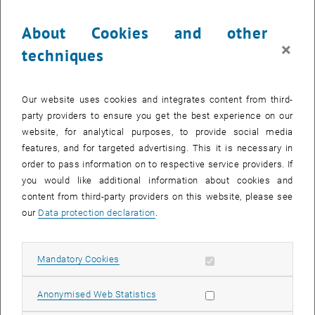
About Cookies and other
×
techniques
Our website uses cookies and integrates content from third-
party providers to ensure you get the best experience on our
website, for analytical purposes, to provide social media
Enlarg
features, and for targeted advertising. This it is necessary in
© privat
order to pass information on to respective service providers. If
you would like additional information about cookies and
content from third-party providers on this website, please see
Wann & Wo?
our
Data protection declaration
.
Donnerstag, 23. März 2023, 18:00 Uhr
Freihaus TU Wien, Wiedner Hauptstraße 8-10, Hörsaal 8
Allow mandatory cookies
Mandatory Cookies
Abstract
ChatGPT, der Chat-Bot der diskutieren und Seminararbeiten
Allow statistic cookies
Anonymised Web Statistics
schreiben kann, ist derzeit in aller Munde (und auf allen