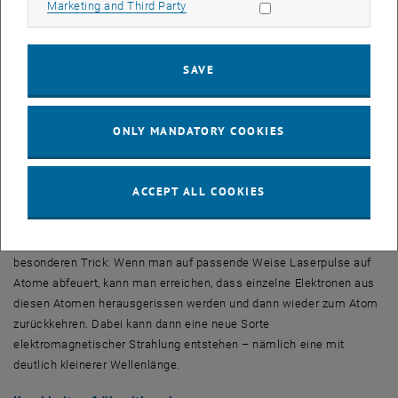
Allow marketing cookies
Marketing and Third Party
Ultrakurze Lichtpulse
Wenn man extrem schnelle Vorgänge beobachten möchte, zum
SAVE
Beispiel das Verhalten eines Elektrons im Atom, braucht man
extrem kurze Lichtpulse. Man kann beispielsweise das Licht von
Lasern so modifizieren, dass statt eines dauerhaften,
ONLY MANDATORY COOKIES
gleichbleibenden Strahls gepulste Lichtblitze entstehen. Dabei
stößt man aber auf eine fundamentale Grenze: Ein Lichtpuls kann
niemals kürzer sein als die Wellenlänge des Lichts. Für Ferenc
ACCEPT ALL COOKIES
Krausz und sein Team war also klar: Für extrem kurze Pulse braucht
man auch extrem kurze Wellenlängen.
Die benötigten kurzen Wellenlängen erzeugte man mit einem ganz
besonderen Trick: Wenn man auf passende Weise Laserpulse auf
Atome abfeuert, kann man erreichen, dass einzelne Elektronen aus
diesen Atomen herausgerissen werden und dann wieder zum Atom
zurückkehren. Dabei kann dann eine neue Sorte
elektromagnetischer Strahlung entstehen – nämlich eine mit
deutlich kleinerer Wellenlänge.