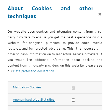
er Anfang der 2000er-Jahre in seinem damaligen Labor in der
Gußhausstraße an der TU Wien durchgeführt hatte.
About Cookies and other
×
techniques
Schon kurz darauf kam Ferenc Krausz spontan nach Wien, um den
Nobelpreis zu feiern – für einen großen Festvortrag war damals
noch keine Zeit. Das wurde nun nachgeholt: Auf Einladung der
Fakultät für Elektrotechnik und Informationstechnik der TU Wien, die
Our website uses cookies and integrates content from third-
zusammen mit dem Österreichischen Verband für Elektrotechnik
party providers to ensure you get the best experience on our
(OVE) eine High-Profile Lecture Series ausrichtet, hielt Ferenc
website, for analytical purposes, to provide social media
Krausz am 13. Mai 2024 im Kuppelsaal der TU Wien einen Vortrag
features, and for targeted advertising. This it is necessary in
über seine nobelpreisgekrönten Erkenntnisse und die
order to pass information on to respective service providers. If
Anwendungsmöglichkeiten, die sich daraus ergeben. Wegen des
you would like additional information about cookies and
großen Andrangs wurde der Vortrag auch live in den Hörsaal EI7 in
content from third-party providers on this website, please see
der Gußhausstraße übertragen.
our
Data protection declaration
.
Eingeleitet wurde die Veranstaltung von Prof. Karl Unterrainer,
Vorstand des Instituts für Photonik, an dem Ferenc Krausz arbeitete,
Allow mandatory cookies
Mandatory Cookies
von Prof. Jens Schneider, dem Rektor der TU Wien, Prof. Norbert
Görtz, Dekan der Fakultät für Elektrotechnik und Informationstechnik,
Allow statistic cookies
Anonymised Web Statistics
Dipl.-Ing. Peter Reichel, dem Generalsekretär der OVE und Prof.
Christof Gattringer, dem Präsidenten des FWF.