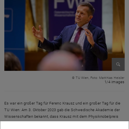
Enlarg
© TU Wien, Foto: Matthias Heisler
1 
1/4 images
Es war ein großer Tag für Ferenc Krausz und ein großer Tag für die
TU Wien: Am 3. Oktober 2023 gab die Schwedische Akademie der
Wissenschaften bekannt, dass Krausz mit dem Physiknobelpreis
2023 ausgezeichnet wird – für ein bahnbrechendes Experiment, das