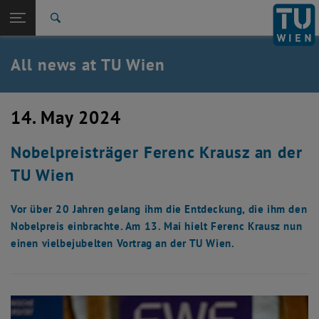
Studies
Open page navigation
DE
TU Login
Research
Search
International
Quicklinks
All news at TU Wien
Toggle quicklinks menu
Career
Top menu level
all news
14. May 2024
Back to:
TU Wien Homepage
Back: list subpages of parent page TU Wien Homepage
Nobelpreisträger Ferenc Krausz an der
Overview
TU Wien
Vor über 20 Jahren gelang ihm die Entdeckung, die ihm den
Nobelpreis einbrachte. Am 13. Mai hielt Ferenc Krausz nun
einen vielbejubelten Vortrag an der TU Wien.