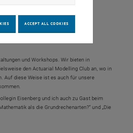
KIES
ACCEPT ALL COOKIES
ischarbeit, Vorlesungen und Arbeit mit
altungen und Workshops. Wir bieten in
elsweise den Actuarial Modelling Club an, wo in
. Auf diese Weise ist es auch für unsere
zu kommen.
ollegin Eisenberg und ich auch zu Gast beim
thematik als die Grundrechenarten?“ und „Die