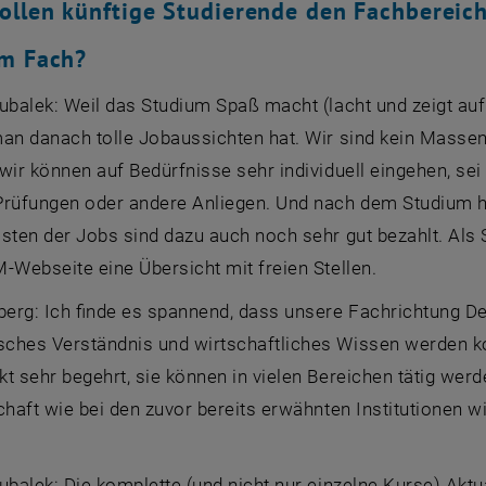
llen künftige Studierende den Fachbereic
em Fach?
ubalek: Weil das Studium Spaß macht (lacht und zeigt auf 
man danach tolle Jobaussichten hat. Wir sind kein Masse
 wir können auf Bedürfnisse sehr individuell eingehen, s
Prüfungen oder andere Anliegen. Und nach dem Studium ha
sten der Jobs sind dazu auch noch sehr gut bezahlt. Als 
-Webseite eine Übersicht mit freien Stellen.
nberg: Ich finde es spannend, dass unsere Fachrichtung
ches Verständnis und wirtschaftliches Wissen werden k
t sehr begehrt, sie können in vielen Bereichen tätig werd
chaft wie bei den zuvor bereits erwähnten Institutionen 
ubalek: Die komplette (und nicht nur einzelne Kurse) Aktua