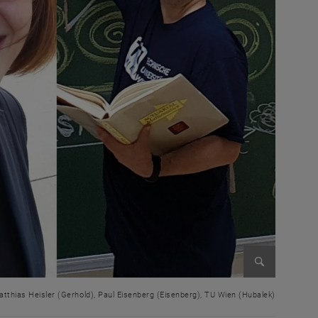
Enlarge im
tthias Heisler (Gerhold), Paul Eisenberg (Eisenberg), TU Wien (Hubalek)