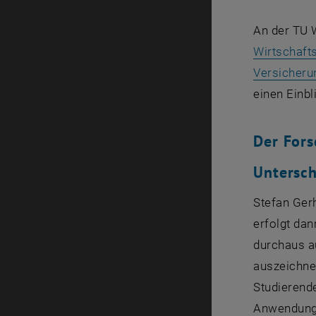
An der TU 
Wirtschaft
Versicher
einen Einb
Der Fors
Untersch
Stefan Gerh
erfolgt dan
durchaus a
auszeichnet
Studierend
Anwendunge