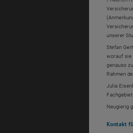
Versicheru
(Anmerkung
Versicherun
unserer St
Stefan Ger
worauf sie
genauso zu
Rahmen des
Julia Eise
Fachgebiet 
Neugierig
Kontakt f