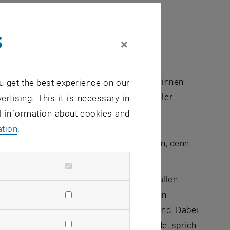
s
×
mathematik geht es beispielsweise um die
r denn je, es gibt also viele Pensionist_innen
u get the best experience on our
 geht es dann um das Errechnen optimaler
ertising. This it is necessary in
rsarmut vorzubeugen.
al information about cookies and
ersicherung von Schäden, die durch vom
ation
.
r auch Tarife für Krankenversicherungen, denn
r Krankheitsfälle verzeichnet werden.
 Intelligenz (KI) ein. Diese kommt ja in allen
hematik. Bei klassischen mathematischen
learning-basierte Modelle komplexer sind. Dabei
reagiert, auf die sie nicht trainiert wurde, sprich