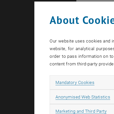
sei es bei
About Cookie
Gibt es 
Julia Eisen
Modellierun
Our website uses cookies and in
denen meis
website, for analytical purposes
Versicheru
order to pass information on to
Andere Bei
content from third-party provide
Klimawande
durch die 
Allow ma
Mandatory Cookies
Stefan Gerh
Forschungs
A
Anonymised Web Statistics
Modellen w
All
Marketing and Third Party
geht es dan