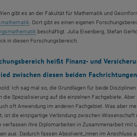
Wien gibt es an der Fakultät für Mathematik und Geoinfo
smathematik
. Dort gibt es einen eigenen Forschungsbere
, opens an external URL in a new window
ungsmathematik
beschäftigt. Julia Eisenberg, Stefan Ger
lick in diesen Forschungsbereich.
chungsbereich heißt Finanz- und Versicher
ied zwischen diesen beiden Fachrichtunge
old: Ich sag mal so, die Grundlagen für beide Disziplinen
n die Spezialisierung auf die einzelnen Fachgebiete. Ab
uch oft Anwendung im anderen Fachgebiet. Was aber mei
, ist die einzigartige Verbindung zwischen Wissenschaft
e verfassen ihre Diplomarbeiten in Zusammenarbeit mit U
n aus. Dadurch fassen Absolvent_innen im Anschluss an 