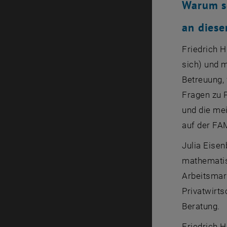
Warum so
an dies
Friedrich H
sich) und 
Betreuung,
Fragen zu 
und die mei
auf der FAM
Julia Eise
mathematis
Arbeitsmark
Privatwirts
Beratung.
Friedrich H