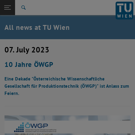
Studies
Open page navigation
DE
TU Login
Research
Search
International
Quicklinks
All news at TU Wien
Toggle quicklinks menu
Career
Top menu level
all news
07. July 2023
Back to:
TU Wien Homepage
Back: list subpages of parent page TU Wien Homepage
10 Jahre ÖWGP
Overview
Eine Dekade "Österreichische Wissenschaftliche
Gesellschaft für Produktionstechnik (ÖWGP)" ist Anlass zum
Feiern.