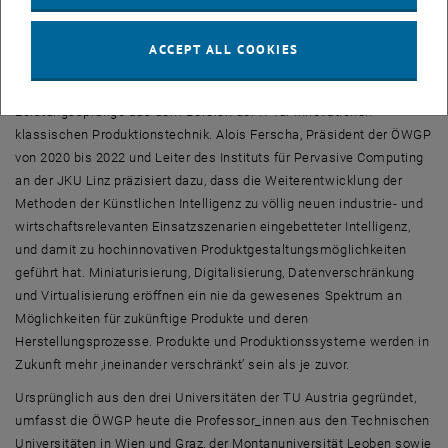
Automatisierung vor allem die Digitalisierung und die
Dekarbonisierung in Industrie und Mobilität, als „Twin Transition“
ACCEPT ALL COOKIES
überschrieben, die wesentlichen Innovationstreiber dar.
Neben den klassischen Entwicklungslinien sorgen insbesondere
Leistungssprünge aus dem Bereich der IT für Innovationen
klassischen Produktionstechnik. Alois Ferscha, Präsident der ÖWGP
von 2020 bis 2022 und Leiter des Instituts für Pervasive Computing
an der JKU Linz präzisiert dazu, dass die Weiterentwicklung der
Methoden der Künstlichen Intelligenz zu völlig neuen industrie- und
wirtschaftsrelevanten Einsatzszenarien eingebetteter Intelligenz,
und damit zu hochinnovativen Produktgestaltungsmöglichkeiten
geführt hat. Miniaturisierung, Digitalisierung, Datenverschränkung
und Virtualisierung eröffnen ein nie da gewesenes Spektrum an
Möglichkeiten für zukünftige Produkte und deren
Herstellungsprozesse. Produkte und Produktionssysteme werden in
Zukunft mehr ‚ineinander verschränkt’ sein als je zuvor.
Ursprünglich aus den drei Universitäten der TU Austria gegründet,
umfasst die ÖWGP heute die Professor_innen aus den Technischen
Universitäten in Wien und Graz, der Montanuniversität Leoben sowie