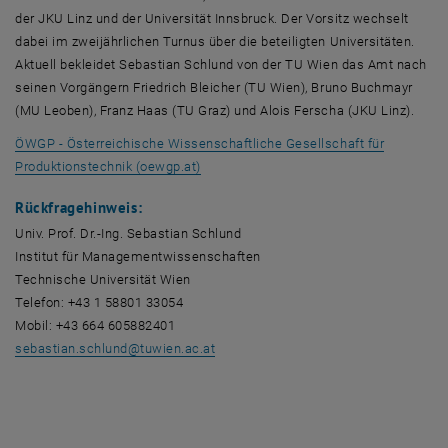
der JKU Linz und der Universität Innsbruck. Der Vorsitz wechselt
dabei im zweijährlichen Turnus über die beteiligten Universitäten.
Aktuell bekleidet Sebastian Schlund von der TU Wien das Amt nach
seinen Vorgängern Friedrich Bleicher (TU Wien), Bruno Buchmayr
(MU Leoben), Franz Haas (TU Graz) und Alois Ferscha (JKU Linz).
ÖWGP - Österreichische Wissenschaftliche Gesellschaft für
, opens an external URL in a new windo
Produktionstechnik (oewgp.at)
Rückfragehinweis:
Univ. Prof. Dr.-Ing. Sebastian Schlund
Institut für Managementwissenschaften
Technische Universität Wien
Telefon: +43 1 58801 33054
Mobil: +43 664 605882401
sebastian.schlund
@
tuwien.ac.at