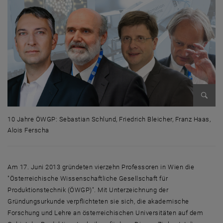
Enlarg
10 Jahre ÖWGP: Sebastian Schlund, Friedrich Bleicher, Franz Haas,
Alois Ferscha
10 Jahre ÖWGP: Sebastian Schlund, Friedrich Bleicher, Franz Haas, Alo
Am 17. Juni 2013 gründeten vierzehn Professoren in Wien die
"Österreichische Wissenschaftliche Gesellschaft für
Produktionstechnik (ÖWGP)". Mit Unterzeichnung der
Gründungsurkunde verpflichteten sie sich, die akademische
Forschung und Lehre an österreichischen Universitäten auf dem