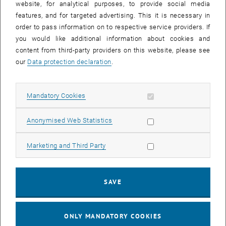
website, for analytical purposes, to provide social media
F&E-Programm für die Produktionsforschung bzw. produktionsnaher
features, and for targeted advertising. This it is necessary in
Schlüsseltechnologien, strategisch zu begleiten bzw. Empfehlungen
order to pass information on to respective service providers. If
für die thematisch Ausgestaltungen von Ausschreibungen oder auch
you would like additional information about cookies and
anderer Maßnahmen im F&E-Bereich auszusprechen. Heute leistet
content from third-party providers on this website, please see
sie neben der inhaltlichen und strategischen Arbeit und der
our
Data protection declaration
.
Durchführung von Veranstaltungen mit der jährlichen Auslobung des
ÖWGP-Doktorats- bzw. Zukunftspreises für Studierende auch eine
wichtige Arbeit in der Nachwuchsförderung. Wir wünschen der
Allow mandatory cookies
Mandatory Cookies
ÖWGP alles Gute für die Zukunft
“, so Mag. Michael Wiesmüller,
Leiter der Abteilung „Schlüsseltechnologien für die industrielle
Allow statistic cookies
Anonymised Web Statistics
Innovation: IKT, Produktion und Nanotechnologie im BMK.
Allow marketing cookies
Marketing and Third Party
Effizienzsteigerung durch Innovationen
Gründungspräsident Fritz Bleicher betont dabei den bedeutenden
Beitrag der sachverarbeitenden Industrie zur österreichischen
SAVE
Volkswirtschaft. Dabei ist der produktionstechnische Sektor stets
gefordert, Technologieinnovationen aufzugreifen, um die
Wertschöpfungsprozesse ökologisch und ökonomisch effizienter zu
ONLY MANDATORY COOKIES
gestalten. Heute stellen neben optimierten Prozessen und der