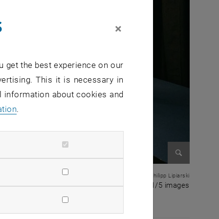
s
×
u get the best experience on our
ertising. This it is necessary in
al information about cookies and
ation
.
Enlarge im
© Philipp Lipiarski
1 of 5 i
1/5 images