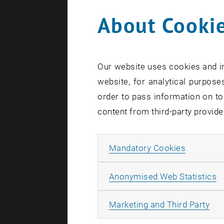
About Cookie
Our website uses cookies and in
website, for analytical purposes
order to pass information on to
content from third-party provide
Allow ma
Mandatory Cookies
A
Anonymised Web Statistics
All
Marketing and Third Party
Vortrag bei 
Vortrag be