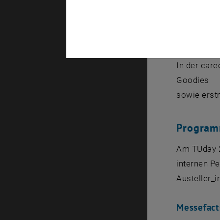
Das
TU
Car
Techniker_
100 Untern
In der
care
Goodies
sowie ers
Progra
Am
TUday
internen Pe
Austeller_i
Messefact