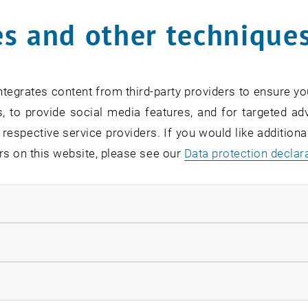
s and other technique
tegrates content from third-party providers to ensure yo
, to provide social media features, and for targeted adv
 respective service providers. If you would like addition
rs on this website, please see our
Data protection declar
ndatory cookies
llow statistic cookies
ow marketing cookies
der TUday 2022
i der TUday 2022