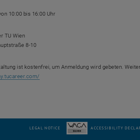
von 10:00 bis 16:00 Uhr
er TU Wien
uptstraße 8-10
altung ist kostenfrei, um Anmeldung wird gebeten. Weite
, opens an external URL in a new window
ay.tucareer.com/
LEGAL NOTICE
ACCESSIBILITY DECLA