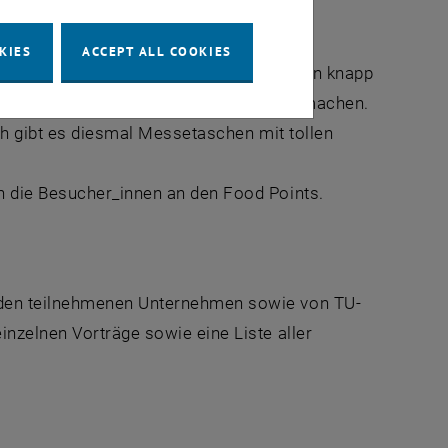
s größter Job- und Karrieremesse für
KIES
ACCEPT ALL COOKIES
 Messe-Besucher_innen über 600 Jobs von knapp
Möglichkeit, gratis Bewerbungsfotos zu machen.
ch gibt es diesmal Messetaschen mit tollen
die Besucher_innen an den
Food Points
.
den teilnehmenen Unternehmen sowie von TU-
nzelnen Vorträge sowie eine Liste aller
 new window